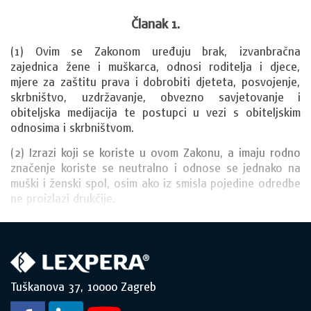
Članak 1.
(1) Ovim se Zakonom uređuju brak, izvanbračna 
zajednica žene i muškarca, odnosi roditelja i djece, 
mjere za zaštitu prava i dobrobiti djeteta, posvojenje, 
skrbništvo, uzdržavanje, obvezno savjetovanje i 
obiteljska medijacija te postupci u vezi s obiteljskim 
odnosima i skrbništvom.
(2) Izrazi koji se koriste u ovom Zakonu, a imaju rodno 
značenje koriste se neutralno i odnose se jednako na 
muški i ženski spol, osim ako iz smisla pojedine odredbe 
ne proizlazi drukčije.
Tuškanova 37, 10000 Zagreb