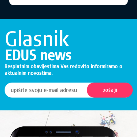
Glasnik
EDUS news
Besplatnim obavijestima Vas redovito informiramo o
aktualnim novostima.
pošalji