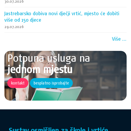
30.07.2026
Jastrebarsko dobiva novi dječji vrtić, mjesto će dobiti
više od 150 djece
29.07.2026
Više ...
Potpuna usluga na
jednom mjestu
kontakt
besplatno isprobajte
Sustav osmišljen za škole i vrtiće