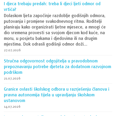
I djeca trebaju predah: treba li djeci ljeti odmor od
vrtića?
Dolaskom ljeta započinje razdoblje godišnjih odmora,
putovanja i promjene svakodnevnog ritma. Roditelji
planiraju kako organizirati ljetne mjesece, a mnogi će
dio vremena provesti sa svojom djecom kod kuće, na
moru, u posjetu bakama i djedovima ili na drugim
mjestima. Dok odrasli godišnji odmor doži...
27.07.2026
Stručna odgovornost odgojitelja u pravodobnom
prepoznavanju potrebe djeteta za dodatnom razvojnom
podrškom
21.07.2026
Granice ovlasti školskog odbora u razrješenju članova i
pravna autonomija tijela u upravljanju školskom
ustanovom
14.07.2026