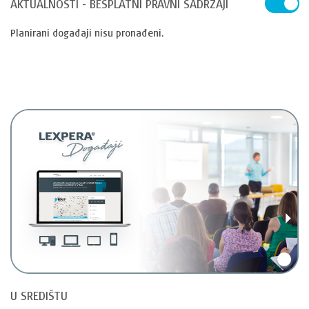
AKTUALNOSTI - BESPLATNI PRAVNI SADRŽAJI
Planirani događaji nisu pronađeni.
Natrag
Nap
U SREDIŠTU