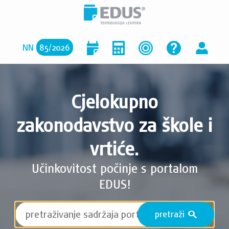
NN
85
/
2026
Cjelokupno
zakonodavstvo za škole i
vrtiće.
Učinkovitost počinje s portalom
EDUS!
pretraži
S