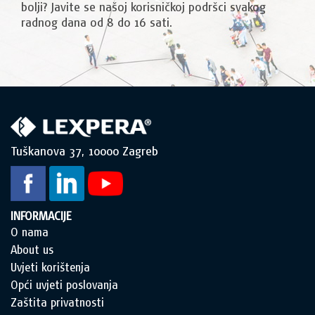
bolji? Javite se našoj korisničkoj podršci svakog
radnog dana od 8 do 16 sati.
Tuškanova 37, 10000 Zagreb
INFORMACIJE
O nama
About us
Uvjeti korištenja
Opći uvjeti poslovanja
Zaštita privatnosti