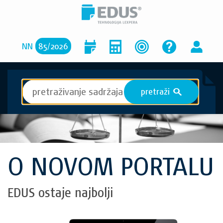
NN
85
/
2026
pretraži
S
O NOVOM PORTALU
EDUS ostaje najbolji