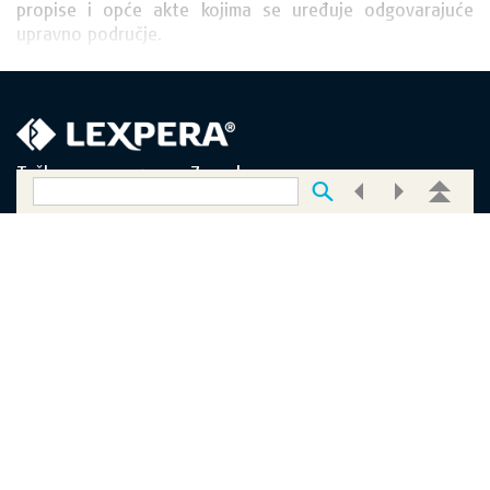
propise i opće akte kojima se uređuje odgovarajuće 
upravno područje.
Tuškanova 37, 10000 Zagreb
INFORMACIJE
O nama
About us
Uvjeti korištenja
Opći uvjeti poslovanja
Zaštita privatnosti
Sadržaj portala
Obrazac za kontakt