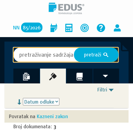
NN
85
/
2026
pretraži
S
Filtri
Povratak na
Kazneni zakon
Broj dokumenata:
3