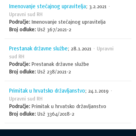
Imenovanje stečajnog upravitelja
; 3.2.2021
·
Upravni sud RH
Područje:
Imenovanje stečajnog upravitelja
Broj odluke:
Usž 367/2021-2
Prestanak državne službe
; 28.1.2021
· Upravni
sud RH
Područje:
Prestanak državne službe
Broj odluke:
Usž 238/2021-2
Primitak u hrvatsko državljanstvo
; 24.1.2019
·
Upravni sud RH
Područje:
Primitak u hrvatsko državljanstvo
Broj odluke:
Usž 3364/2018-2