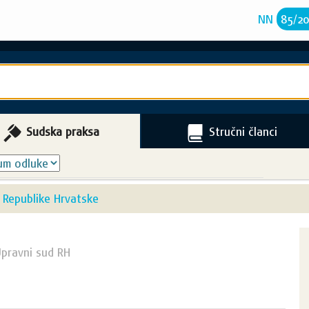
NN
85
/
2
Sudska praksa
Stručni članci
 Republike Hrvatske
pravni sud RH