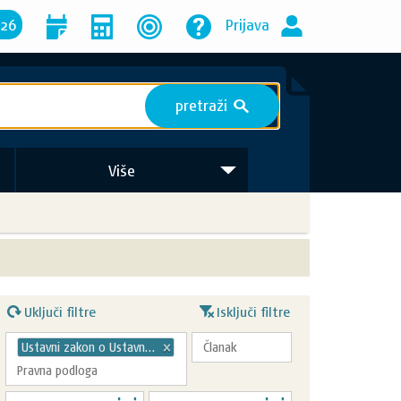
026
Prijava
pretraži
S
Više
Uključi filtre
Isključi filtre
Ustavni zakon o Ustavnom sudu Republike Hrvatske
×