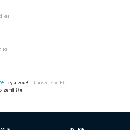
d RH
d RH
te
; 24.9.2008
· Upravni sud RH
 zemljište
ACIJE
USLUGE