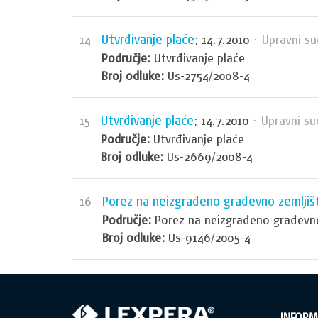
Utvrđivanje plaće
14
; 14.7.2010
· Upravni su
Područje:
Utvrđivanje plaće
Broj odluke:
Us-2754/2008-4
Utvrđivanje plaće
15
; 14.7.2010
· Upravni su
Područje:
Utvrđivanje plaće
Broj odluke:
Us-2669/2008-4
Porez na neizgrađeno građevno zemljiš
16
Područje:
Porez na neizgrađeno građevno
Broj odluke:
Us-9146/2005-4
INFORM