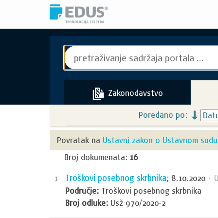
Zakonodavstvo
Poredano po:
Povratak na
Ustavni zakon o Ustavnom sudu
Broj dokumenata:
16
Troškovi posebnog skrbnika
1
; 8.10.2020
· U
Područje:
Troškovi posebnog skrbnika
Broj odluke:
Usž 970/2020-2