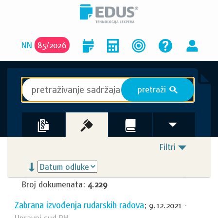
NN
85
/
2026
pretraži
S
Filtri
Broj dokumenata:
4.229
Zabrana izvođenja rudarskih radova
; 9.12.2021
·
Upravni sud RH