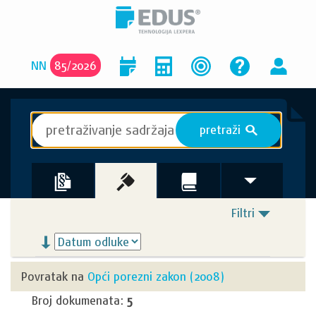
NN
85
/
2026
pretraži
S
Filtri
Povratak na
Opći porezni zakon (2008)
Broj dokumenata:
5