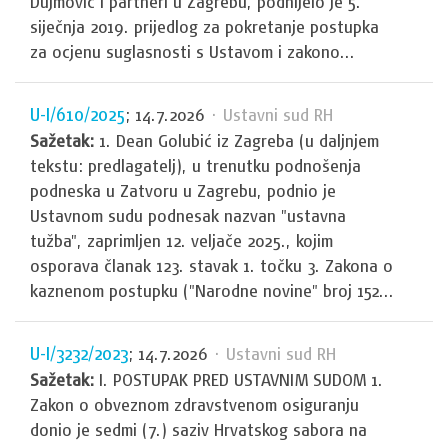
Dujmović i partneri u Zagrebu, podnijelo je 5.
siječnja 2019. prijedlog za pokretanje postupka
za ocjenu suglasnosti s Ustavom i zakono...
U-I/610/2025
; 14.7.2026
· Ustavni sud RH
Sažetak:
1. Dean Golubić iz Zagreba (u daljnjem
tekstu: predlagatelj), u trenutku podnošenja
podneska u Zatvoru u Zagrebu, podnio je
Ustavnom sudu podnesak nazvan "ustavna
tužba", zaprimljen 12. veljače 2025., kojim
osporava članak 123. stavak 1. točku 3. Zakona o
kaznenom postupku ("Narodne novine" broj 152...
U-I/3232/2023
; 14.7.2026
· Ustavni sud RH
Sažetak:
I. POSTUPAK PRED USTAVNIM SUDOM 1.
Zakon o obveznom zdravstvenom osiguranju
donio je sedmi (7.) saziv Hrvatskog sabora na