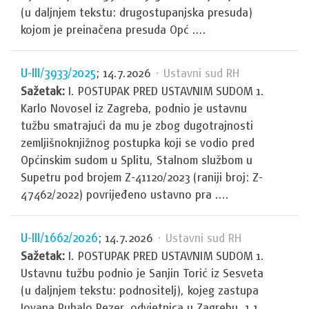
(u daljnjem tekstu: drugostupanjska presuda)
kojom je preinačena presuda Opć ....
U-III/3933/2025
; 14.7.2026
· Ustavni sud RH
Sažetak:
I. POSTUPAK PRED USTAVNIM SUDOM 1.
Karlo Novosel iz Zagreba, podnio je ustavnu
tužbu smatrajući da mu je zbog dugotrajnosti
zemljišnoknjižnog postupka koji se vodio pred
Općinskim sudom u Splitu, Stalnom službom u
Supetru pod brojem Z-41120/2023 (raniji broj: Z-
47462/2022) povrijeđeno ustavno pra ....
U-III/1662/2026
; 14.7.2026
· Ustavni sud RH
Sažetak:
I. POSTUPAK PRED USTAVNIM SUDOM 1.
Ustavnu tužbu podnio je Sanjin Torić iz Sesveta
(u daljnjem tekstu: podnositelj), kojeg zastupa
Jovana Puhalo Pezer, odvjetnica u Zagrebu. 1.1.