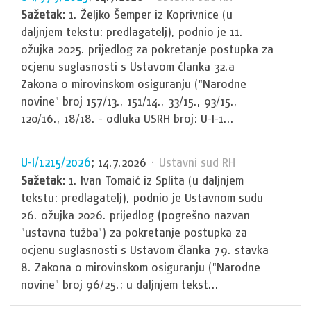
Sažetak:
1. Željko Šemper iz Koprivnice (u
daljnjem tekstu: predlagatelj), podnio je 11.
ožujka 2025. prijedlog za pokretanje postupka za
ocjenu suglasnosti s Ustavom članka 32.a
Zakona o mirovinskom osiguranju ("Narodne
novine" broj 157/13., 151/14., 33/15., 93/15.,
120/16., 18/18. - odluka USRH broj: U-I-1...
U-I/1215/2026
; 14.7.2026
· Ustavni sud RH
Sažetak:
1. Ivan Tomaić iz Splita (u daljnjem
tekstu: predlagatelj), podnio je Ustavnom sudu
26. ožujka 2026. prijedlog (pogrešno nazvan
"ustavna tužba") za pokretanje postupka za
ocjenu suglasnosti s Ustavom članka 79. stavka
8. Zakona o mirovinskom osiguranju ("Narodne
novine" broj 96/25.; u daljnjem tekst...