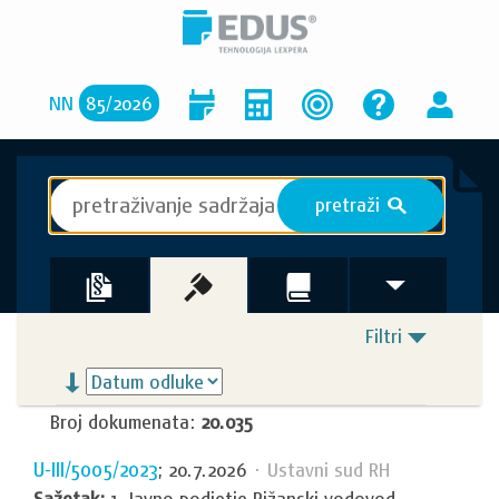
NN
85
/
2026
pretraži
S
Filtri
Broj dokumenata:
20.035
U-III/5005/2023
; 20.7.2026
· Ustavni sud RH
Sažetak:
1. Javno podjetje Rižanski vodovod