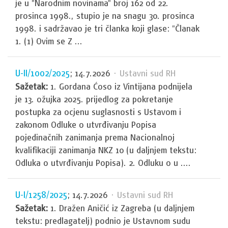
je u "Narodnim novinama" broj 162 od 22.
prosinca 1998., stupio je na snagu 30. prosinca
1998. i sadržavao je tri članka koji glase: "Članak
1. (1) Ovim se Z ...
U-II/1002/2025
; 14.7.2026
· Ustavni sud RH
Sažetak:
1. Gordana Ćoso iz Vintijana podnijela
je 13. ožujka 2025. prijedlog za pokretanje
postupka za ocjenu suglasnosti s Ustavom i
zakonom Odluke o utvrđivanju Popisa
pojedinačnih zanimanja prema Nacionalnoj
kvalifikaciji zanimanja NKZ 10 (u daljnjem tekstu:
Odluka o utvrđivanju Popisa). 2. Odluku o u ....
U-I/1258/2025
; 14.7.2026
· Ustavni sud RH
Sažetak:
1. Dražen Aničić iz Zagreba (u daljnjem
tekstu: predlagatelj) podnio je Ustavnom sudu