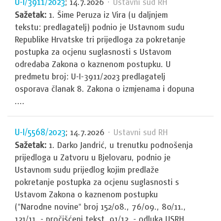
U-I/3911/2023
; 14.7.2026
· Ustavni sud RH
Sažetak:
1. Šime Peruza iz Vira (u daljnjem
tekstu: predlagatelj) podnio je Ustavnom sudu
Republike Hrvatske tri prijedloga za pokretanje
postupka za ocjenu suglasnosti s Ustavom
odredaba Zakona o kaznenom postupku. U
predmetu broj: U-I-3911/2023 predlagatelj
osporava članak 8. Zakona o izmjenama i dopuna
....
U-I/5568/2023
; 14.7.2026
· Ustavni sud RH
Sažetak:
1. Darko Jandrić, u trenutku podnošenja
prijedloga u Zatvoru u Bjelovaru, podnio je
Ustavnom sudu prijedlog kojim predlaže
pokretanje postupka za ocjenu suglasnosti s
Ustavom Zakona o kaznenom postupku
("Narodne novine" broj 152/08., 76/09., 80/11.,
121/11. - pročišćeni tekst, 91/12. - odluka USRH