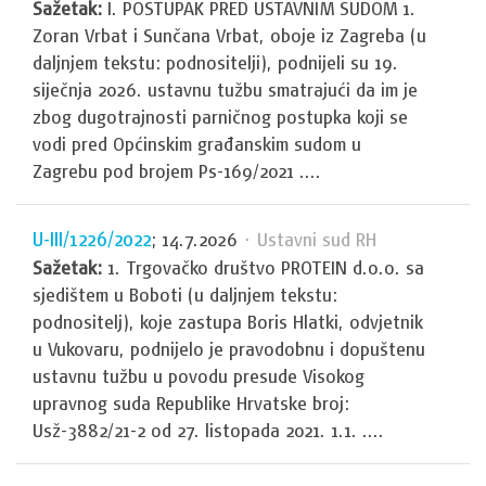
Sažetak:
I. POSTUPAK PRED USTAVNIM SUDOM 1.
Zoran Vrbat i Sunčana Vrbat, oboje iz Zagreba (u
daljnjem tekstu: podnositelji), podnijeli su 19.
siječnja 2026. ustavnu tužbu smatrajući da im je
zbog dugotrajnosti parničnog postupka koji se
vodi pred Općinskim građanskim sudom u
Zagrebu pod brojem Ps-169/2021 ....
U-III/1226/2022
; 14.7.2026
· Ustavni sud RH
Sažetak:
1. Trgovačko društvo PROTEIN d.o.o. sa
sjedištem u Boboti (u daljnjem tekstu:
podnositelj), koje zastupa Boris Hlatki, odvjetnik
u Vukovaru, podnijelo je pravodobnu i dopuštenu
ustavnu tužbu u povodu presude Visokog
upravnog suda Republike Hrvatske broj:
Usž-3882/21-2 od 27. listopada 2021. 1.1. ....