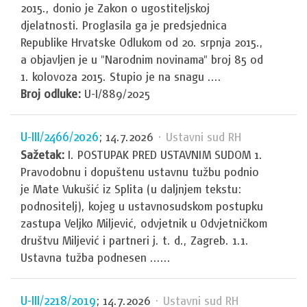
2015., donio je Zakon o ugostiteljskoj
djelatnosti. Proglasila ga je predsjednica
Republike Hrvatske Odlukom od 20. srpnja 2015.,
a objavljen je u "Narodnim novinama" broj 85 od
1. kolovoza 2015. Stupio je na snagu ....
Broj odluke:
U-I/889/2025
U-III/2466/2026
; 14.7.2026
· Ustavni sud RH
Sažetak:
I. POSTUPAK PRED USTAVNIM SUDOM 1.
Pravodobnu i dopuštenu ustavnu tužbu podnio
je Mate Vukušić iz Splita (u daljnjem tekstu:
podnositelj), kojeg u ustavnosudskom postupku
zastupa Veljko Miljević, odvjetnik u Odvjetničkom
društvu Miljević i partneri j. t. d., Zagreb. 1.1.
Ustavna tužba podnesen ......
U-III/2218/2019
; 14.7.2026
· Ustavni sud RH