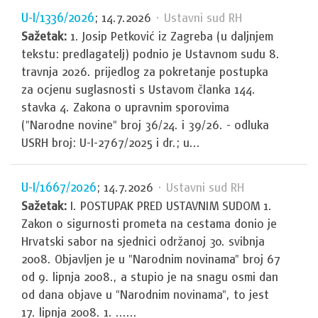
U-I/1336/2026
; 14.7.2026
· Ustavni sud RH
Sažetak:
1. Josip Petković iz Zagreba (u daljnjem
tekstu: predlagatelj) podnio je Ustavnom sudu 8.
travnja 2026. prijedlog za pokretanje postupka
za ocjenu suglasnosti s Ustavom članka 144.
stavka 4. Zakona o upravnim sporovima
("Narodne novine" broj 36/24. i 39/26. - odluka
USRH broj: U-I-2767/2025 i dr.; u...
U-I/1667/2026
; 14.7.2026
· Ustavni sud RH
Sažetak:
I. POSTUPAK PRED USTAVNIM SUDOM 1.
Zakon o sigurnosti prometa na cestama donio je
Hrvatski sabor na sjednici održanoj 30. svibnja
2008. Objavljen je u "Narodnim novinama" broj 67
od 9. lipnja 2008., a stupio je na snagu osmi dan
od dana objave u "Narodnim novinama", to jest
17. lipnja 2008. 1. ......