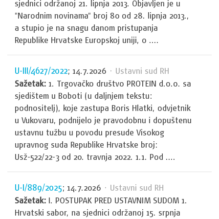
sjednici održanoj 21. lipnja 2013. Objavljen je u
"Narodnim novinama" broj 80 od 28. lipnja 2013.,
a stupio je na snagu danom pristupanja
Republike Hrvatske Europskoj uniji, o ....
U-III/4627/2022
; 14.7.2026
· Ustavni sud RH
Sažetak:
1. Trgovačko društvo PROTEIN d.o.o. sa
sjedištem u Boboti (u daljnjem tekstu:
podnositelj), koje zastupa Boris Hlatki, odvjetnik
u Vukovaru, podnijelo je pravodobnu i dopuštenu
ustavnu tužbu u povodu presude Visokog
upravnog suda Republike Hrvatske broj:
Usž-522/22-3 od 20. travnja 2022. 1.1. Pod ....
U-I/889/2025
; 14.7.2026
· Ustavni sud RH
Sažetak:
I. POSTUPAK PRED USTAVNIM SUDOM 1.
Hrvatski sabor, na sjednici održanoj 15. srpnja