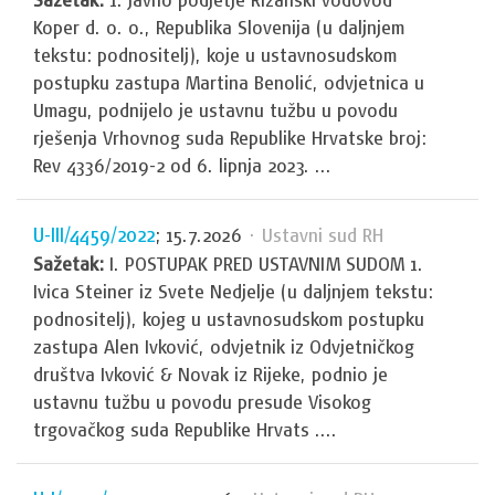
Koper d. o. o., Republika Slovenija (u daljnjem
tekstu: podnositelj), koje u ustavnosudskom
postupku zastupa Martina Benolić, odvjetnica u
Umagu, podnijelo je ustavnu tužbu u povodu
rješenja Vrhovnog suda Republike Hrvatske broj:
Rev 4336/2019-2 od 6. lipnja 2023. ...
U-III/4459/2022
; 15.7.2026
· Ustavni sud RH
Sažetak:
I. POSTUPAK PRED USTAVNIM SUDOM 1.
Ivica Steiner iz Svete Nedjelje (u daljnjem tekstu:
podnositelj), kojeg u ustavnosudskom postupku
zastupa Alen Ivković, odvjetnik iz Odvjetničkog
društva Ivković & Novak iz Rijeke, podnio je
ustavnu tužbu u povodu presude Visokog
trgovačkog suda Republike Hrvats ....