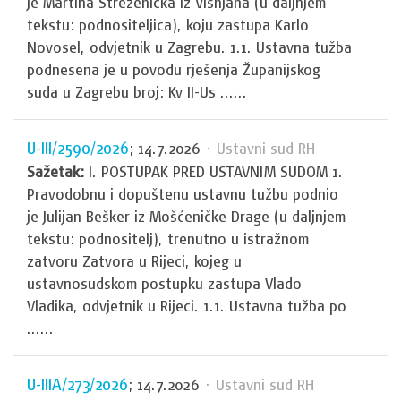
je Martina Strezenicka iz Višnjana (u daljnjem
tekstu: podnositeljica), koju zastupa Karlo
Novosel, odvjetnik u Zagrebu. 1.1. Ustavna tužba
podnesena je u povodu rješenja Županijskog
suda u Zagrebu broj: Kv II-Us ......
U-III/2590/2026
; 14.7.2026
· Ustavni sud RH
Sažetak:
I. POSTUPAK PRED USTAVNIM SUDOM 1.
Pravodobnu i dopuštenu ustavnu tužbu podnio
je Julijan Bešker iz Mošćeničke Drage (u daljnjem
tekstu: podnositelj), trenutno u istražnom
zatvoru Zatvora u Rijeci, kojeg u
ustavnosudskom postupku zastupa Vlado
Vladika, odvjetnik u Rijeci. 1.1. Ustavna tužba po
......
U-IIIA/273/2026
; 14.7.2026
· Ustavni sud RH