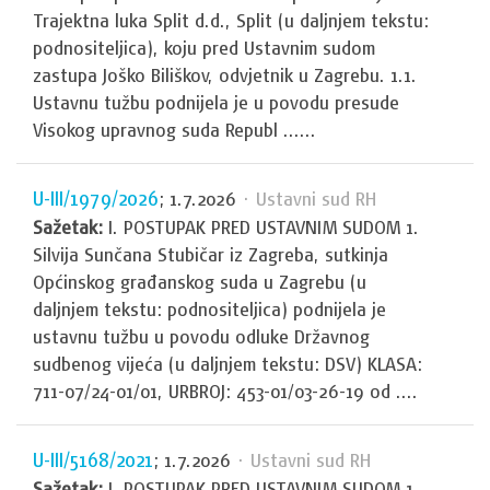
Trajektna luka Split d.d., Split (u daljnjem tekstu:
podnositeljica), koju pred Ustavnim sudom
zastupa Joško Biliškov, odvjetnik u Zagrebu. 1.1.
Ustavnu tužbu podnijela je u povodu presude
Visokog upravnog suda Republ ......
U-III/1979/2026
; 1.7.2026
· Ustavni sud RH
Sažetak:
I. POSTUPAK PRED USTAVNIM SUDOM 1.
Silvija Sunčana Stubičar iz Zagreba, sutkinja
Općinskog građanskog suda u Zagrebu (u
daljnjem tekstu: podnositeljica) podnijela je
ustavnu tužbu u povodu odluke Državnog
sudbenog vijeća (u daljnjem tekstu: DSV) KLASA:
711-07/24-01/01, URBROJ: 453-01/03-26-19 od ....
U-III/5168/2021
; 1.7.2026
· Ustavni sud RH
Sažetak:
I. POSTUPAK PRED USTAVNIM SUDOM 1.