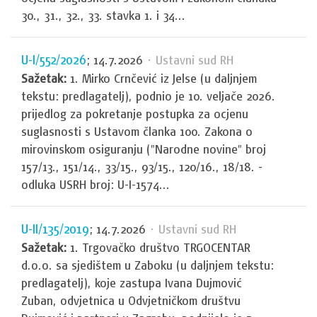
30., 31., 32., 33. stavka 1. i 34...
U-I/552/2026
; 14.7.2026
· Ustavni sud RH
Sažetak:
1. Mirko Crnčević iz Jelse (u daljnjem
tekstu: predlagatelj), podnio je 10. veljače 2026.
prijedlog za pokretanje postupka za ocjenu
suglasnosti s Ustavom članka 100. Zakona o
mirovinskom osiguranju ("Narodne novine" broj
157/13., 151/14., 33/15., 93/15., 120/16., 18/18. -
odluka USRH broj: U-I-1574...
U-II/135/2019
; 14.7.2026
· Ustavni sud RH
Sažetak:
1. Trgovačko društvo TRGOCENTAR
d.o.o. sa sjedištem u Zaboku (u daljnjem tekstu:
predlagatelj), koje zastupa Ivana Dujmović
Zuban, odvjetnica u Odvjetničkom društvu