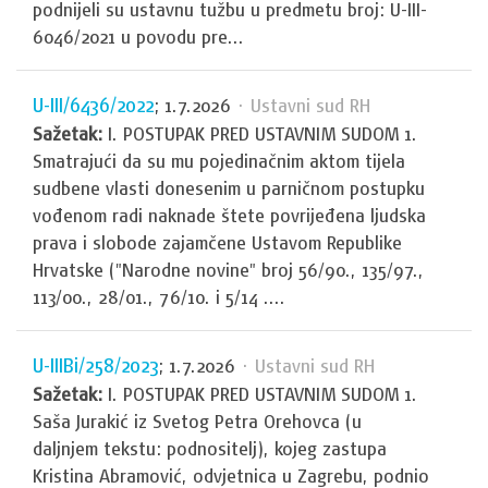
podnijeli su ustavnu tužbu u predmetu broj: U-III-
6046/2021 u povodu pre...
U-III/6436/2022
; 1.7.2026
· Ustavni sud RH
Sažetak:
I. POSTUPAK PRED USTAVNIM SUDOM 1.
Smatrajući da su mu pojedinačnim aktom tijela
sudbene vlasti donesenim u parničnom postupku
vođenom radi naknade štete povrijeđena ljudska
prava i slobode zajamčene Ustavom Republike
Hrvatske ("Narodne novine" broj 56/90., 135/97.,
113/00., 28/01., 76/10. i 5/14 ....
U-IIIBi/258/2023
; 1.7.2026
· Ustavni sud RH
Sažetak:
I. POSTUPAK PRED USTAVNIM SUDOM 1.
Saša Jurakić iz Svetog Petra Orehovca (u
daljnjem tekstu: podnositelj), kojeg zastupa
Kristina Abramović, odvjetnica u Zagrebu, podnio