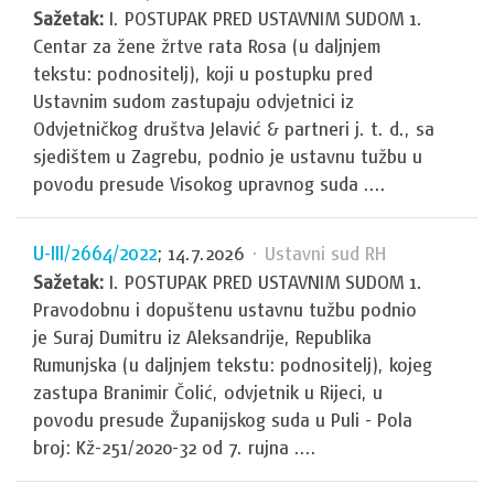
Sažetak:
I. POSTUPAK PRED USTAVNIM SUDOM 1.
Centar za žene žrtve rata Rosa (u daljnjem
tekstu: podnositelj), koji u postupku pred
Ustavnim sudom zastupaju odvjetnici iz
Odvjetničkog društva Jelavić & partneri j. t. d., sa
sjedištem u Zagrebu, podnio je ustavnu tužbu u
povodu presude Visokog upravnog suda ....
U-III/2664/2022
; 14.7.2026
· Ustavni sud RH
Sažetak:
I. POSTUPAK PRED USTAVNIM SUDOM 1.
Pravodobnu i dopuštenu ustavnu tužbu podnio
je Suraj Dumitru iz Aleksandrije, Republika
Rumunjska (u daljnjem tekstu: podnositelj), kojeg
zastupa Branimir Čolić, odvjetnik u Rijeci, u
povodu presude Županijskog suda u Puli - Pola
broj: Kž-251/2020-32 od 7. rujna ....