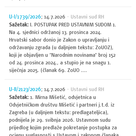
U-I/1739/2026
; 14.7.2026
· Ustavni sud RH
Sažetak:
I. POSTUPAK PRED USTAVNIM SUDOM 1.
Na 4. sjednici održanoj 13. prosinca 2024.
Hrvatski sabor donio je Zakon o upravljanju i
održavanju zgrada (u daljnjem tekstu: ZoUOZ),
koji je objavljen u "Narodnim novinama" broj 152
od 24. prosinca 2024., a stupio je na snagu 1.
siječnja 2025. (članak 69. ZoUO ....
U-II/2123/2026
; 14.7.2026
· Ustavni sud RH
Sažetak:
1. Mirna Mišetić, odvjetnica u
Odvjetničkom društvu Mišetić i partneri j.t.d. iz
Zagreba (u daljnjem tekstu: predlagateljica),
podnijela je 29. svibnja 2026. Ustavnom sudu
prijedlog kojim predlaže pokretanje postupka za
ocjenu suglasnosti s Ustavom i zakonom članaka