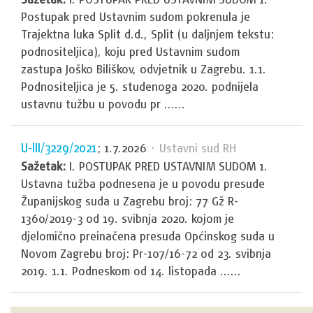
Postupak pred Ustavnim sudom pokrenula je
Trajektna luka Split d.d., Split (u daljnjem tekstu:
podnositeljica), koju pred Ustavnim sudom
zastupa Joško Biliškov, odvjetnik u Zagrebu. 1.1.
Podnositeljica je 5. studenoga 2020. podnijela
ustavnu tužbu u povodu pr ......
U-III/3229/2021
; 1.7.2026
· Ustavni sud RH
Sažetak:
I. POSTUPAK PRED USTAVNIM SUDOM 1.
Ustavna tužba podnesena je u povodu presude
Županijskog suda u Zagrebu broj: 77 Gž R-
1360/2019-3 od 19. svibnja 2020. kojom je
djelomično preinačena presuda Općinskog suda u
Novom Zagrebu broj: Pr-107/16-72 od 23. svibnja
2019. 1.1. Podneskom od 14. listopada ......