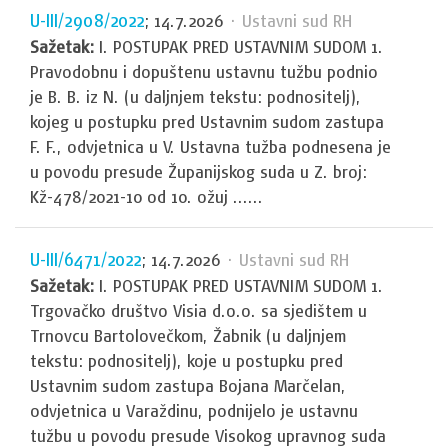
U-III/2908/2022
; 14.7.2026
· Ustavni sud RH
Sažetak:
I. POSTUPAK PRED USTAVNIM SUDOM 1.
Pravodobnu i dopuštenu ustavnu tužbu podnio
je B. B. iz N. (u daljnjem tekstu: podnositelj),
kojeg u postupku pred Ustavnim sudom zastupa
F. F., odvjetnica u V. Ustavna tužba podnesena je
u povodu presude Županijskog suda u Z. broj:
Kž-478/2021-10 od 10. ožuj ......
U-III/6471/2022
; 14.7.2026
· Ustavni sud RH
Sažetak:
I. POSTUPAK PRED USTAVNIM SUDOM 1.
Trgovačko društvo Visia d.o.o. sa sjedištem u
Trnovcu Bartolovečkom, Žabnik (u daljnjem
tekstu: podnositelj), koje u postupku pred
Ustavnim sudom zastupa Bojana Marčelan,
odvjetnica u Varaždinu, podnijelo je ustavnu
tužbu u povodu presude Visokog upravnog suda