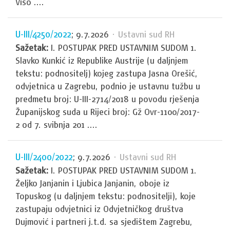
Viso ....
U-III/4250/2022
; 9.7.2026
· Ustavni sud RH
Sažetak:
I. POSTUPAK PRED USTAVNIM SUDOM 1.
Slavko Kunkić iz Republike Austrije (u daljnjem
tekstu: podnositelj) kojeg zastupa Jasna Orešić,
odvjetnica u Zagrebu, podnio je ustavnu tužbu u
predmetu broj: U-III-2714/2018 u povodu rješenja
Županijskog suda u Rijeci broj: Gž Ovr-1100/2017-
2 od 7. svibnja 201 ....
U-III/2400/2022
; 9.7.2026
· Ustavni sud RH
Sažetak:
I. POSTUPAK PRED USTAVNIM SUDOM 1.
Željko Janjanin i Ljubica Janjanin, oboje iz
Topuskog (u daljnjem tekstu: podnositelji), koje
zastupaju odvjetnici iz Odvjetničkog društva
Dujmović i partneri j.t.d. sa sjedištem Zagrebu,