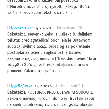
Ustavom Zakona o kaznenom postupku
("Narodne novine" broj 152/08., 76/09., 80/11.,
121/11. - pročišćeni tekst, 91/12. - ...
U-I/2241/2024
; 14.7.2026
· Ustavni sud RH
Sažetak:
1. Nevenka Zeko iz Osijeka (u daljnjem
tekstu: predlagateljica) podnijela je Ustavnom
sudu 15. svibnja 2024., prijedlog za pokretanje
postupka za ocjenu suglasnosti s Ustavom
Zakona o najvišoj mirovini ("Narodne novine" broj
162/98. i 82/01.). 2. Predlagateljica osporava
primjenu Zakona o najvišo ....
U-I/3284/2024
; 14.7.2026
· Ustavni sud RH
Sažetak:
I. POSTUPAK PRED USTAVNIM SUDOM 1.
Zakon o najvišoj mirovini donio je Hrvatski sabor
na sjednici održanoj 11. prosinca 1998., objavljen