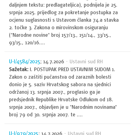
daljnjem tekstu: predlagateljica), podnijela je 25.
srpnja 2025. prijedlog za pokretanje postupka za
ocjenu suglasnosti s Ustavom članka 74.a stavka
2. točke 3. Zakona o mirovinskom osiguranju
("Narodne novine" broj 157/13., 151/14., 33/15.,
93/15., 120/16....
U-I/4584/2025
; 14.7.2026
· Ustavni sud RH
Sažetak:
I. POSTUPAK PRED USTAVNIM SUDOM 1.
Zakon o zaštiti pučanstva od zaraznih bolesti
donio je 5. saziv Hrvatskog sabora na sjednici
održanoj 13. srpnja 2007., proglasio ga je
predsjednik Republike Hrvatske Odlukom od 18.
srpnja 2007., objavljen je u "Narodnim novinama"
broj 79 od 30. srpnja 2007. te ....
U-I/979/2025
; 14.7.2026
· Ustavni sud RH