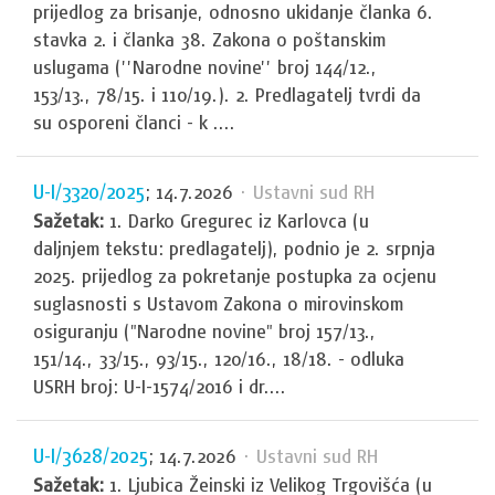
prijedlog za brisanje, odnosno ukidanje članka 6.
stavka 2. i članka 38. Zakona o poštanskim
uslugama (''Narodne novine'' broj 144/12.,
153/13., 78/15. i 110/19.). 2. Predlagatelj tvrdi da
su osporeni članci - k ....
U-I/3320/2025
; 14.7.2026
· Ustavni sud RH
Sažetak:
1. Darko Gregurec iz Karlovca (u
daljnjem tekstu: predlagatelj), podnio je 2. srpnja
2025. prijedlog za pokretanje postupka za ocjenu
suglasnosti s Ustavom Zakona o mirovinskom
osiguranju ("Narodne novine" broj 157/13.,
151/14., 33/15., 93/15., 120/16., 18/18. - odluka
USRH broj: U-I-1574/2016 i dr....
U-I/3628/2025
; 14.7.2026
· Ustavni sud RH
Sažetak:
1. Ljubica Žeinski iz Velikog Trgovišća (u