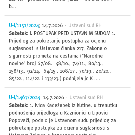
b...
U-I/1151/2024
; 14.7.2026
· Ustavni sud RH
Sažetak:
I. POSTUPAK PRED USTAVNIM SUDOM 1.
Prijedlog za pokretanje postupka za ocjenu
suglasnosti s Ustavom članka 217. Zakona o
sigurnosti prometa na cestama ("Narodne
novine" broj 67/08., 48/10., 74/11., 80/13.,
158/13., 92/14., 64/15., 108/17., 70/19., 40/20.,
85/22., 114/22. i 133/23.) podnijela je K ....
U-I/1467/2024
; 14.7.2026
· Ustavni sud RH
Sažetak:
1. Ivica Kadežabek iz Kutine, u trenutku
podnošenja prijedloga u Kaznionici u Lipovici -
Popovači, podnio je Ustavnom sudu prijedlog za
pokretanje postupka za ocjenu suglasnosti s