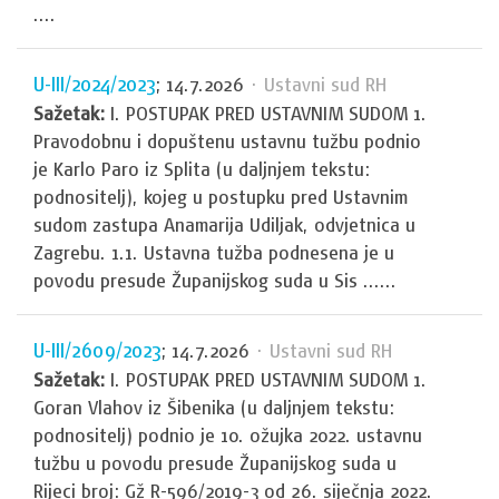
....
U-III/2024/2023
; 14.7.2026
· Ustavni sud RH
Sažetak:
I. POSTUPAK PRED USTAVNIM SUDOM 1.
Pravodobnu i dopuštenu ustavnu tužbu podnio
je Karlo Paro iz Splita (u daljnjem tekstu:
podnositelj), kojeg u postupku pred Ustavnim
sudom zastupa Anamarija Udiljak, odvjetnica u
Zagrebu. 1.1. Ustavna tužba podnesena je u
povodu presude Županijskog suda u Sis ......
U-III/2609/2023
; 14.7.2026
· Ustavni sud RH
Sažetak:
I. POSTUPAK PRED USTAVNIM SUDOM 1.
Goran Vlahov iz Šibenika (u daljnjem tekstu:
podnositelj) podnio je 10. ožujka 2022. ustavnu
tužbu u povodu presude Županijskog suda u
Rijeci broj: Gž R-596/2019-3 od 26. siječnja 2022.