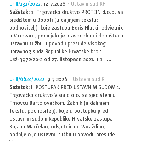
U-III/131/2022
; 14.7.2026
· Ustavni sud RH
Sažetak:
1. Trgovačko društvo PROTEIN d.o.o. sa
sjedištem u Boboti (u daljnjem tekstu:
podnositelj), koje zastupa Boris Hlatki, odvjetnik
u Vukovaru, podnijelo je pravodobnu i dopuštenu
ustavnu tužbu u povodu presude Visokog
upravnog suda Republike Hrvatske broj:
Usž-3972/20-2 od 27. listopada 2021. 1.1. ....
U-III/6624/2022
; 9.7.2026
· Ustavni sud RH
Sažetak:
I. POSTUPAK PRED USTAVNIM SUDOM 1.
Trgovačko društvo Visia d.o.o. sa sjedištem u
Trnovcu Bartolovečkom, Žabnik (u daljnjem
tekstu: podnositelj), koje u postupku pred
Ustavnim sudom Republike Hrvatske zastupa
Bojana Marčelan, odvjetnica u Varaždinu,
podnijelo je ustavnu tužbu u povodu presude