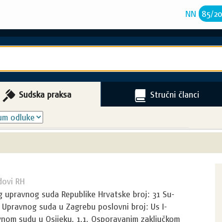
NN
85
/
2
Sudska praksa
Stručni članci
dovi RH
g upravnog suda Republike Hrvatske broj: 31 Su-
 Upravnog suda u Zagrebu poslovni broj: Us I-
vnom sudu u Osijeku. 1.1. Osporavanim zaključkom