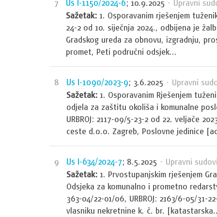
Us I-1150/2024-6
7
; 10.9.2025
· Upravni sud
Sažetak:
1. Osporavanim rješenjem tuženik
24-2 od 10. siječnja 2024., odbijena je žal
Gradskog ureda za obnovu, izgradnju, pro
promet, Peti područni odsjek...
Us I-1090/2023-9
8
; 3.6.2025
· Upravni sudo
Sažetak:
1. Osporavanim Rješenjem tužen
odjela za zaštitu okoliša i komunalne posl
URBROJ: 2117-09/5-23-2 od 22. veljače 202
ceste d.o.o. Zagreb, Poslovne jedinice [ad
Us I-634/2024-7
9
; 8.5.2025
· Upravni sudov
Sažetak:
1. Prvostupanjskim rješenjem Gr
Odsjeka za komunalno i prometno redarstv
363-04/22-01/06, URBROJ: 2163/6-05/31-22-
vlasniku nekretnine k. č. br. [katastarska..