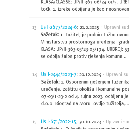
KLASA/CLASSE: UP/II-363-06/24-01/5, URBR
točki 1. izreke odbijena je kao neosnovan
Us I-2677/2024-6
13
; 21.2.2025
· Upravni sud
Sažetak:
1. Tužitelj je podnio tužbu ovom
Ministarstva prostornoga uređenja, gradi
KLASA: UP/II-363-03/23-05/194, URBROJ: 53
se odbija žalba protiv rješenja komuna...
Us I-2444/2023-7
14
; 20.12.2024
· Upravni su
Sažetak:
1. Osporenim rješenjem tuženik
uređenje, zaštitu okoliša i komunalne pos
07-03/1-23-2 od 4. rujna 2023. odbijena
d.o.o. Biograd na Moru, ovdje tužitelja,..
Us I-671/2022-15
15
; 30.10.2023
· Upravni su
Sažetak:
1. Tuženik je osporavanim rješe