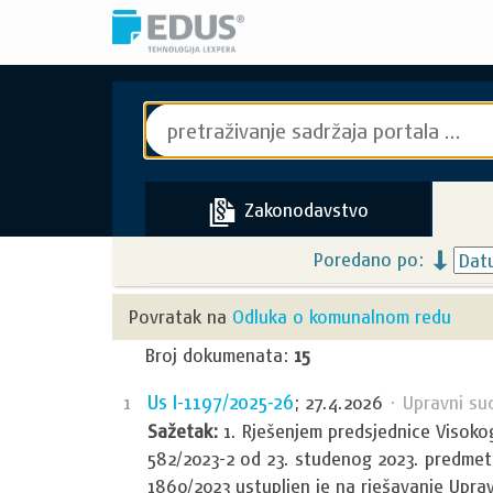
Zakonodavstvo
Poredano po:
Povratak na
Odluka o komunalnom redu
Broj dokumenata:
15
Us I-1197/2025-26
1
; 27.4.2026
· Upravni su
Sažetak:
1. Rješenjem predsjednice Visoko
582/2023-2 od 23. studenog 2023. predmet
1860/2023 ustupljen je na rješavanje Upra