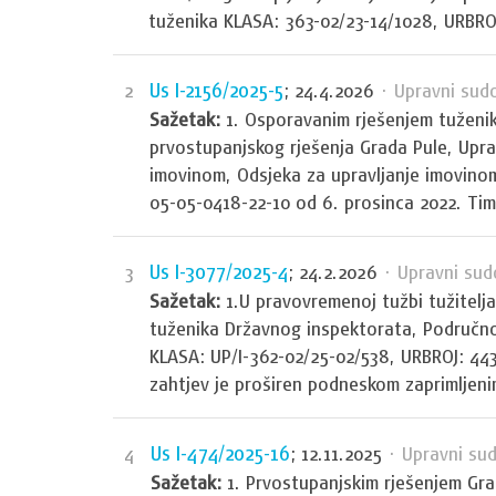
tuženika KLASA: 363-02/23-14/1028, URBROJ
Us I-2156/2025-5
2
; 24.4.2026
· Upravni sud
Sažetak:
1. Osporavanim rješenjem tuženika
prvostupanjskog rješenja Grada Pule, Upra
imovinom, Odsjeka za upravljanje imovinom
05-05-0418-22-10 od 6. prosinca 2022. Tim 
Us I-3077/2025-4
3
; 24.2.2026
· Upravni sud
Sažetak:
1.U pravovremenoj tužbi tužitelj
tuženika Državnog inspektorata, Područnog
KLASA: UP/I-362-02/25-02/538, URBROJ: 443-
zahtjev je proširen podneskom zaprimljenim
Us I-474/2025-16
4
; 12.11.2025
· Upravni sud
Sažetak:
1. Prvostupanjskim rješenjem Gr