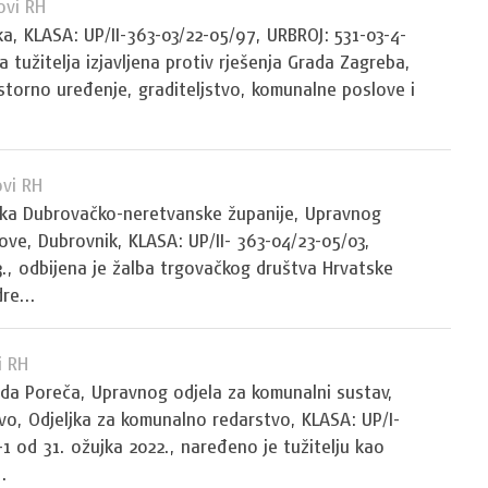
ovi RH
a, KLASA: UP/II-363-03/22-05/97, URBROJ: 531-03-4-
ba tužitelja izjavljena protiv rješenja Grada Zagreba,
storno uređenje, graditeljstvo, komunalne poslove i
vi RH
ika Dubrovačko-neretvanske županije, Upravnog
ove, Dubrovnik, KLASA: UP/II- 363-04/23-05/03,
3., odbijena je žalba trgovačkog društva Hrvatske
re...
i RH
ada Poreča, Upravnog odjela za komunalni sustav,
o, Odjeljka za komunalno redarstvo, KLASA: UP/I-
1 od 31. ožujka 2022., naređeno je tužitelju kao
.