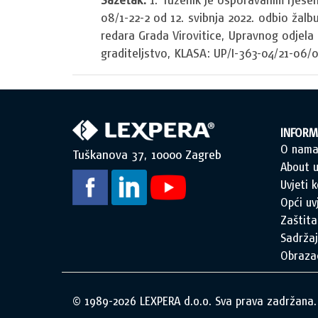
08/1-22-2 od 12. svibnja 2022. odbio žalbu
redara Grada Virovitice, Upravnog odjela
graditeljstvo, KLASA: UP/I-363-04/21-06/07
INFORM
O nam
Tuškanova 37, 10000 Zagreb
About u
Uvjeti k
Opći uv
Zaštita
Sadržaj
Obraza
© 1989-2026 LEXPERA d.o.o. Sva prava zadržana.