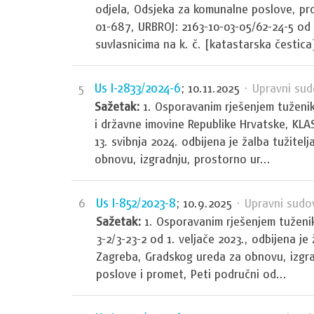
odjela, Odsjeka za komunalne poslove, pro
01-687, URBROJ: 2163-10-03-05/62-24-5 od 1
suvlasnicima na k. č. [katastarska čestica]
Us I-2833/2024-6
5
; 10.11.2025
· Upravni sud
Sažetak:
1. Osporavanim rješenjem tuženi
i državne imovine Republike Hrvatske, KLA
13. svibnja 2024. odbijena je žalba tužite
obnovu, izgradnju, prostorno ur...
Us I-852/2023-8
6
; 10.9.2025
· Upravni sudo
Sažetak:
1. Osporavanim rješenjem tuženik
3-2/3-23-2 od 1. veljače 2023., odbijena je 
Zagreba, Gradskog ureda za obnovu, izgra
poslove i promet, Peti područni od...