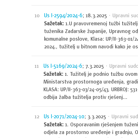
Us I-2594/2024-6
10
; 18.3.2025
· Upravni su
Sažetak:
1.U pravovremenoj tužbi tužitel
tuženika Zadarske županije, Upravnog odj
komunalne poslove, Klasa: UP/II-363-01/2
2024., tužitelj u bitnom navodi kako je os
Us I-5169/2024-6
11
; 7.3.2025
· Upravni sudo
Sažetak:
1. Tužitelj je podnio tužbu ovom
Ministarstva prostornoga uređenja, gradi
KLASA: UP/II-363-03/24-05/43, URBROJ: 53
odbija žalba tužitelja protiv rješenj...
Us I-2071/2024-10
12
; 3.3.2025
· Upravni sud
Sažetak:
1. Osporavanim rješenjem tuženi
odjela za prostorno uređenje i gradnju, 