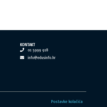
KONTAKT
01 5999 918
info@edusinfo.hr
Postavke kolačića