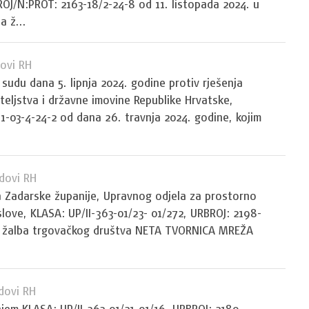
OJ/N:PROT: 2163-18/2-24-8 od 11. listopada 2024. u
a ž...
ovi RH
 sudu dana 5. lipnja 2024. godine protiv rješenja
teljstva i državne imovine Republike Hrvatske,
1-03-4-24-2 od dana 26. travnja 2024. godine, kojim
dovi RH
a Zadarske županije, Upravnog odjela za prostorno
love, KLASA: UP/II-363-01/23- 01/272, URBROJ: 2198-
 je žalba trgovačkog društva NETA TVORNICA MREŽA
.
dovi RH
njem KLASA: UP/II-363-01/21-01/16, URBROJ: 2189-