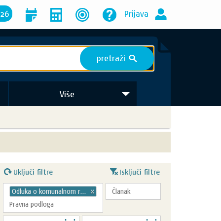
026
Prijava
pretraži
S
Više
Uključi filtre
Isključi filtre
Odluka o komunalnom redu
×