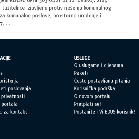
 tužiteljice izjavljenu protiv rješenja komunalnog
 za komunalne poslove, prostorno uređenje i
, ...
ACIJE
USLUGE
a
O uslugama i cijenama
s
Paketi
orištenja
Često postavljana pitanja
jeti poslovanja
Korisnička podrška
 privatnosti
O novom portalu
 portala
Pretplati se!
c za kontakt
Postanite i Vi EDUS korisnik!