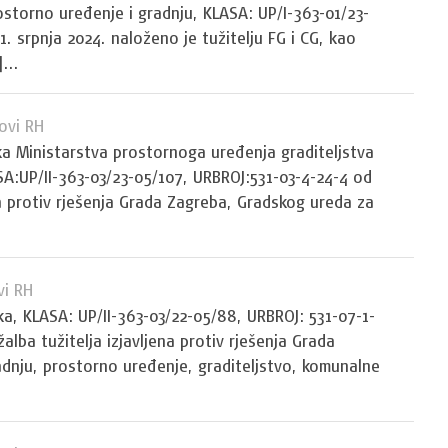
storno uređenje i gradnju, KLASA: UP/I-363-01/23-
. srpnja 2024. naloženo je tužitelju FG i CG, kao
...
ovi RH
ka Ministarstva prostornoga uređenja graditeljstva
SA:UP/II-363-03/23-05/107, URBROJ:531-03-4-24-4 od
lja protiv rješenja Grada Zagreba, Gradskog ureda za
vi RH
a, KLASA: UP/II-363-03/22-05/88, URBROJ: 531-07-1-
žalba tužitelja izjavljena protiv rješenja Grada
dnju, prostorno uređenje, graditeljstvo, komunalne