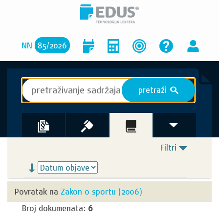
NN
85
/
2026
pretraži
S
Filtri
Povratak na
Zakon o sportu (2006)
Broj dokumenata:
6