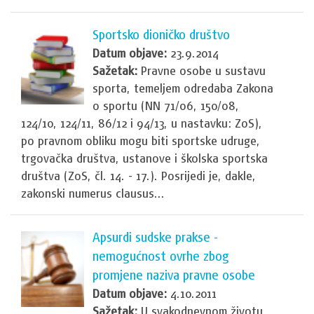
Sportsko dioničko društvo
Datum objave:
23.9.2014
Sažetak:
Pravne osobe u sustavu
sporta, temeljem odredaba Zakona
o sportu (NN 71/06, 150/08,
124/10, 124/11, 86/12 i 94/13, u nastavku: ZoS),
po pravnom obliku mogu biti sportske udruge,
trgovačka društva, ustanove i školska sportska
društva (ZoS, čl. 14. - 17.). Posrijedi je, dakle,
zakonski numerus clausus...
Apsurdi sudske prakse -
nemogućnost ovrhe zbog
promjene naziva pravne osobe
Datum objave:
4.10.2011
Sažetak:
U svakodnevnom životu