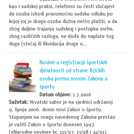
kao i sudskoj praksi, relativno su česti slučajevi
da osoba ishodi pravomoćnu sudsku odluku po
kojoj joj je druga osoba dužna nešto platiti, a da
zbog duljine trajanja sudskog i postupka ovrhe,
zbog različitih razloga, ne dođe do naplate tog
duga (stečaj ili likvidacija druge o...
Novine u registraciji športskih
djelatnosti od strane fizičkih
osoba prema novom Zakonu o
športu
Datum objave:
1.7.2006
Sažetak:
Hrvatski sabor je na sjednici održanoj
9. lipnja 2006. donio novi Zakon o športu.
Stupanjem na snagu navedenog Zakona prestao
je važiti Zakon o športu donesen 1997.
(«Narodne novine» br. 111/97, 13/98 i 24/01).