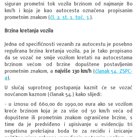
siguran prometni tok vozila brzinom od najmanje 80
km/h i koja je kao autocesta označena propisanim
prometnim znakom (
čl. 2. st. 1. toč. 3.
).
Brzina kretanja vozila
Jedna od specifičnosti vezanih za autocestu je posebno
regulirana brzina kretanja vozila, pa je tako propisano
da se vozač ne smije vozilom kretati na autocestama
brzinom većom od brzine dopuštene postavljenim
prometnim znakom, a
najviše 130 km/h
(
članak 54. ZSPC-
a
).
U slučaj suprotnog postupanja kaznit će se vozač
novčanom kaznom (članak 54.) kako slijedi:
- u iznosu od 660,00 do 1990,00 eura ako se vozilom
kreće brzinom koja je za više od 50 km/h veća od
dopuštene ili prometnim znakom ograničene brzine, s
time da je predviđeno i upisivanje u evidenciju tri
negativna prekršajna boda te za recidiv i izricanje