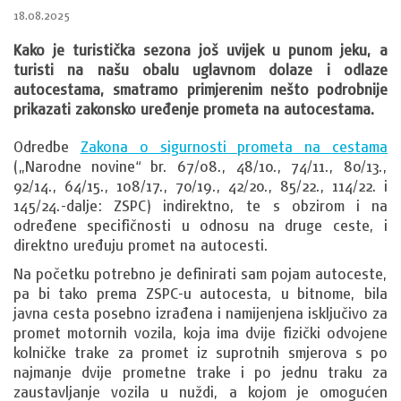
18.08.2025
Kako je turistička sezona još uvijek u punom jeku, a
turisti na našu obalu uglavnom dolaze i odlaze
autocestama, smatramo primjerenim nešto podrobnije
prikazati zakonsko uređenje prometa na autocestama.
Odredbe
Zakona o sigurnosti prometa na cestama
(„Narodne novine“ br. 67/08., 48/10., 74/11., 80/13.,
92/14., 64/15., 108/17., 70/19., 42/20., 85/22., 114/22. i
145/24.-dalje: ZSPC) indirektno, te s obzirom i na
određene specifičnosti u odnosu na druge ceste, i
direktno uređuju promet na autocesti.
Na početku potrebno je definirati sam pojam autoceste,
pa bi tako prema ZSPC-u autocesta, u bitnome, bila
javna cesta posebno izrađena i namijenjena isključivo za
promet motornih vozila, koja ima dvije fizički odvojene
kolničke trake za promet iz suprotnih smjerova s po
najmanje dvije prometne trake i po jednu traku za
zaustavljanje vozila u nuždi, a kojom je omogućen