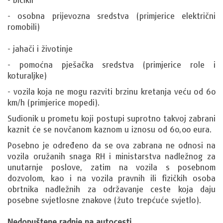
- osobna prijevozna sredstva (primjerice električni
romobili)
- jahači i životinje
- pomoćna pješačka sredstva (primjerice role i
koturaljke)
- vozila koja ne mogu razviti brzinu kretanja veću od 60
km/h (primjerice mopedi).
Sudionik u prometu koji postupi suprotno takvoj zabrani
kaznit će se novčanom kaznom u iznosu od 60,00 eura.
Posebno je određeno da se ova zabrana ne odnosi na
vozila oružanih snaga RH i ministarstva nadležnog za
unutarnje poslove, zatim na vozila s posebnom
dozvolom, kao i na vozila pravnih ili fizičkih osoba
obrtnika nadležnih za održavanje ceste koja daju
posebne svjetlosne znakove (žuto trepćuće svjetlo).
Nedopuštene radnje na autocesti