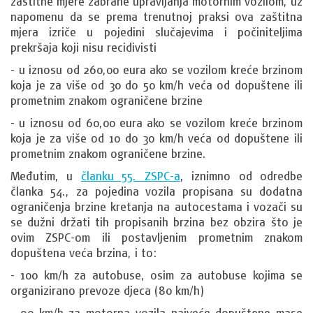
zaštitne mjere zabrane upravljanja motornim vozilom, uz
napomenu da se prema trenutnoj praksi ova zaštitna
mjera izriče u pojedini slučajevima i počiniteljima
prekršaja koji nisu recidivisti
- u iznosu od 260,00 eura ako se vozilom kreće brzinom
koja je za više od 30 do 50 km/h veća od dopuštene ili
prometnim znakom ograničene brzine
- u iznosu od 60,00 eura ako se vozilom kreće brzinom
koja je za više od 10 do 30 km/h veća od dopuštene ili
prometnim znakom ograničene brzine.
Međutim, u
članku 55. ZSPC-a
, iznimno od odredbe
članka 54., za pojedina vozila propisana su dodatna
ograničenja brzine kretanja na autocestama i vozači su
se dužni držati tih propisanih brzina bez obzira što je
ovim ZSPC-om ili postavljenim prometnim znakom
dopuštena veća brzina, i to:
- 100 km/h za autobuse, osim za autobuse kojima se
organizirano prevoze djeca (80 km/h)
- 90 km/h za motorna vozila najveće dopuštene mase