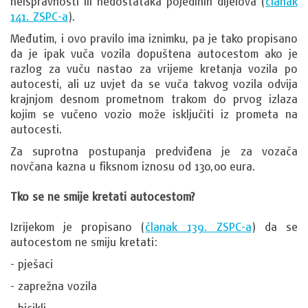
neispravnosti ili nedostataka pojedinih dijelova (
članak
141. ZSPC-a
).
Međutim, i ovo pravilo ima iznimku, pa je tako propisano
da je ipak vuča vozila dopuštena autocestom ako je
razlog za vuču nastao za vrijeme kretanja vozila po
autocesti, ali uz uvjet da se vuča takvog vozila odvija
krajnjom desnom prometnom trakom do prvog izlaza
kojim se vučeno vozio može isključiti iz prometa na
autocesti.
Za suprotna postupanja predviđena je za vozača
novčana kazna u fiksnom iznosu od 130,00 eura.
Tko se ne smije kretati autocestom?
Izrijekom je propisano (
članak 139. ZSPC-a
) da se
autocestom ne smiju kretati:
- pješaci
- zaprežna vozila
- bicikli