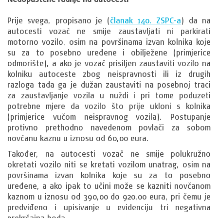
Prije svega, propisano je (
članak 140. ZSPC-a
) da na
autocesti vozač ne smije zaustavljati ni parkirati
motorno vozilo, osim na površinama izvan kolnika koje
su za to posebno uređene i obilježene (primjerice
odmorište), a ako je vozač prisiljen zaustaviti vozilo na
kolniku autoceste zbog neispravnosti ili iz drugih
razloga tada ga je dužan zaustaviti na posebnoj traci
za zaustavljanje vozila u nuždi i pri tome poduzeti
potrebne mjere da vozilo što prije ukloni s kolnika
(primjerice vučom neispravnog vozila). Postupanje
protivno prethodno navedenom povlači za sobom
novčanu kaznu u iznosu od 60,00 eura.
Također, na autocesti vozač ne smije polukružno
okretati vozilo niti se kretati vozilom unatrag, osim na
površinama izvan kolnika koje su za to posebno
uređene, a ako ipak to učini može se kazniti novčanom
kaznom u iznosu od 390,00 do 920,00 eura, pri čemu je
predviđeno i upisivanje u evidenciju tri negativna
prekršajna boda.