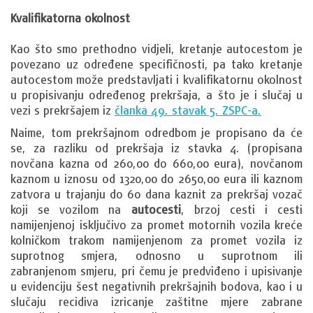
Kvalifikatorna okolnost
Kao što smo prethodno vidjeli, kretanje autocestom je
povezano uz određene specifičnosti, pa tako kretanje
autocestom može predstavljati i kvalifikatornu okolnost
u propisivanju određenog prekršaja, a što je i slučaj u
vezi s prekršajem iz
članka 49. stavak 5. ZSPC-a.
Naime, tom prekršajnom odredbom je propisano da će
se, za razliku od prekršaja iz stavka 4. (propisana
novčana kazna od 260,00 do 660,00 eura), novčanom
kaznom u iznosu od 1320,00 do 2650,00 eura ili kaznom
zatvora u trajanju do 60 dana kaznit za prekršaj vozač
koji se vozilom na
autocesti
, brzoj cesti i cesti
namijenjenoj isključivo za promet motornih vozila kreće
kolničkom trakom namijenjenom za promet vozila iz
suprotnog smjera, odnosno u suprotnom ili
zabranjenom smjeru, pri čemu je predviđeno i upisivanje
u evidenciju šest negativnih prekršajnih bodova, kao i u
slučaju recidiva izricanje zaštitne mjere zabrane