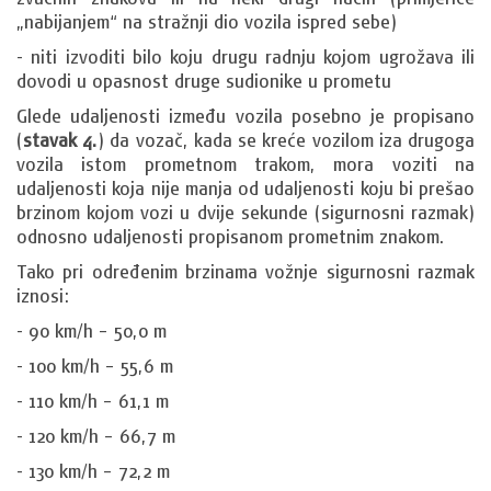
„nabijanjem“ na stražnji dio vozila ispred sebe)
- niti izvoditi bilo koju drugu radnju kojom ugrožava ili
dovodi u opasnost druge sudionike u prometu
Glede udaljenosti između vozila posebno je propisano
(
stavak 4.
) da vozač, kada se kreće vozilom iza drugoga
vozila istom prometnom trakom, mora voziti na
udaljenosti koja nije manja od udaljenosti koju bi prešao
brzinom kojom vozi u dvije sekunde (sigurnosni razmak)
odnosno udaljenosti propisanom prometnim znakom.
Tako pri određenim brzinama vožnje sigurnosni razmak
iznosi:
- 90 km/h – 50,0 m
- 100 km/h – 55,6 m
- 110 km/h – 61,1 m
- 120 km/h – 66,7 m
- 130 km/h – 72,2 m