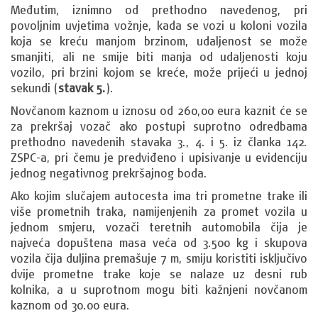
Međutim, iznimno od prethodno navedenog, pri
povoljnim uvjetima vožnje, kada se vozi u koloni vozila
koja se kreću manjom brzinom, udaljenost se može
smanjiti, ali ne smije biti manja od udaljenosti koju
vozilo, pri brzini kojom se kreće, može prijeći u jednoj
sekundi (
stavak 5.
).
Novčanom kaznom u iznosu od 260,00 eura kaznit će se
za prekršaj vozač ako postupi suprotno odredbama
prethodno navedenih stavaka 3., 4. i 5. iz članka 142.
ZSPC-a, pri čemu je predviđeno i upisivanje u evidenciju
jednog negativnog prekršajnog boda.
Ako kojim slučajem autocesta ima tri prometne trake ili
više prometnih traka, namijenjenih za promet vozila u
jednom smjeru, vozači teretnih automobila čija je
najveća dopuštena masa veća od 3.500 kg i skupova
vozila čija duljina premašuje 7 m, smiju koristiti isključivo
dvije prometne trake koje se nalaze uz desni rub
kolnika, a u suprotnom mogu biti kažnjeni novčanom
kaznom od 30.00 eura.