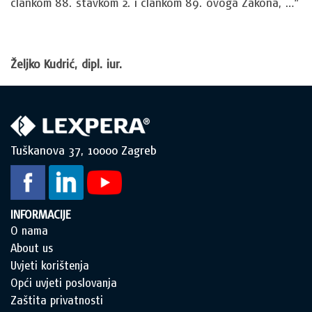
člankom 88. stavkom 2. i člankom 89. ovoga Zakona, …“
Željko Kudrić, dipl. iur.
Tuškanova 37, 10000 Zagreb
INFORMACIJE
O nama
About us
Uvjeti korištenja
Opći uvjeti poslovanja
Zaštita privatnosti