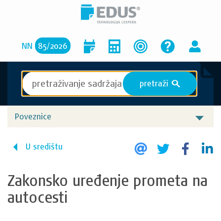
NN
85
/
2026
pretraži
S
Poveznice
U središtu
Zakonsko uređenje prometa na
autocesti