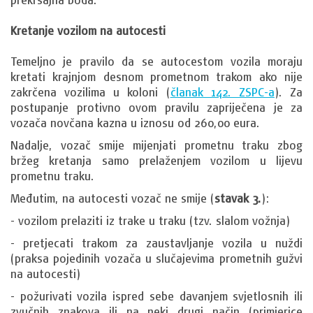
Kretanje vozilom na autocesti
Temeljno je pravilo da se autocestom vozila moraju
kretati krajnjom desnom prometnom trakom ako nije
zakrčena vozilima u koloni (
članak 142. ZSPC-a
). Za
postupanje protivno ovom pravilu zapriječena je za
vozača novčana kazna u iznosu od 260,00 eura.
Nadalje, vozač smije mijenjati prometnu traku zbog
bržeg kretanja samo prelaženjem vozilom u lijevu
prometnu traku.
Međutim, na autocesti vozač ne smije (
stavak 3.
):
- vozilom prelaziti iz trake u traku (tzv. slalom vožnja)
- pretjecati trakom za zaustavljanje vozila u nuždi
(praksa pojedinih vozača u slučajevima prometnih gužvi
na autocesti)
- požurivati vozila ispred sebe davanjem svjetlosnih ili
zvučnih znakova ili na neki drugi način (primjerice