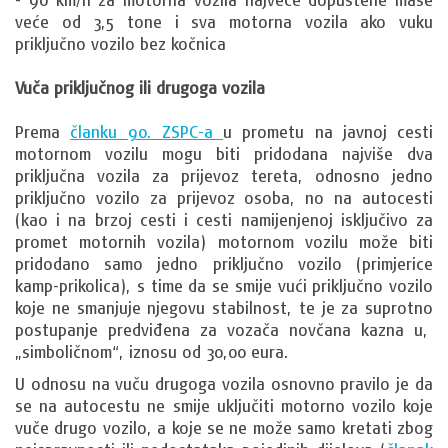
veće od 3,5 tone i sva motorna vozila ako vuku
priključno vozilo bez kočnica
Vuča priključnog ili drugoga vozila
Prema
članku 90. ZSPC-a
u prometu na javnoj cesti
motornom vozilu mogu biti pridodana najviše dva
priključna vozila za prijevoz tereta, odnosno jedno
priključno vozilo za prijevoz osoba, no na autocesti
(kao i na brzoj cesti i cesti namijenjenoj isključivo za
promet motornih vozila) motornom vozilu može biti
pridodano samo jedno priključno vozilo (primjerice
kamp-prikolica), s time da se smije vući priključno vozilo
koje ne smanjuje njegovu stabilnost, te je za suprotno
postupanje predviđena za vozača novčana kazna u,
„simboličnom“, iznosu od 30,00 eura.
U odnosu na vuču drugoga vozila osnovno pravilo je da
se na autocestu ne smije uključiti motorno vozilo koje
vuče drugo vozilo, a koje se ne može samo kretati zbog