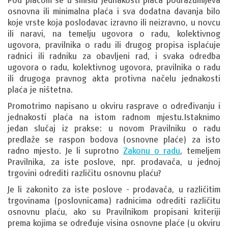
osnovna ili minimalna plaća i sva dodatna davanja bilo
koje vrste koja poslodavac izravno ili neizravno, u novcu
ili naravi, na temelju ugovora o radu, kolektivnog
ugovora, pravilnika o radu ili drugog propisa isplaćuje
radnici ili radniku za obavljeni rad, i svaka odredba
ugovora o radu, kolektivnog ugovora, pravilnika o radu
ili drugoga pravnog akta protivna načelu jednakosti
plaća je ništetna.
Promotrimo napisano u okviru rasprave o određivanju i
jednakosti plaća na istom radnom mjestu.Istaknimo
jedan slučaj iz prakse: u novom Pravilniku o radu
predlaže se raspon bodova (osnovne plaće) za isto
radno mjesto. Je li suprotno
Zakonu o radu
, temeljem
Pravilnika, za iste poslove, npr. prodavača, u jednoj
trgovini odrediti različitu osnovnu plaću?
Je li zakonito za iste poslove - prodavača, u različitim
trgovinama (poslovnicama) radnicima odrediti različitu
osnovnu plaću, ako su Pravilnikom propisani kriteriji
prema kojima se određuje visina osnovne plaće (u okviru