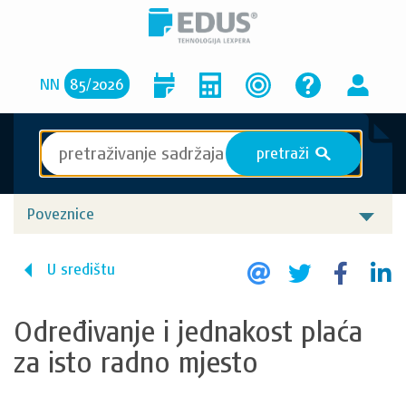
NN
85
/
2026
pretraži
S
Poveznice
U središtu
Određivanje i jednakost plaća
za isto radno mjesto