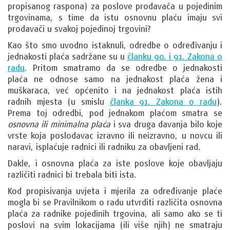
propisanog raspona) za poslove prodavača u pojedinim
trgovinama, s time da istu osnovnu plaću imaju svi
prodavači u svakoj pojedinoj trgovini?
Kao što smo uvodno istaknuli, odredbe o određivanju i
jednakosti plaća sadržane su u
članku 90. i 91. Zakona o
radu
. Pritom smatramo da se odredbe o jednakosti
plaća ne odnose samo na jednakost plaća žena i
muškaraca, već općenito i na jednakost plaća istih
radnih mjesta (u smislu
članka 91. Zakona o radu
).
Prema toj odredbi, pod jednakom plaćom smatra se
osnovna ili minimalna plaća
i sva druga davanja bilo koje
vrste koja poslodavac izravno ili neizravno, u novcu ili
naravi, isplaćuje radnici ili radniku za obavljeni rad.
Dakle, i osnovna plaća za iste poslove koje obavljaju
različiti radnici bi trebala biti ista.
Kod propisivanja uvjeta i mjerila za određivanje plaće
mogla bi se Pravilnikom o radu utvrditi različita osnovna
plaća za radnike pojedinih trgovina, ali samo ako se ti
poslovi na svim lokacijama (ili više njih) ne smatraju