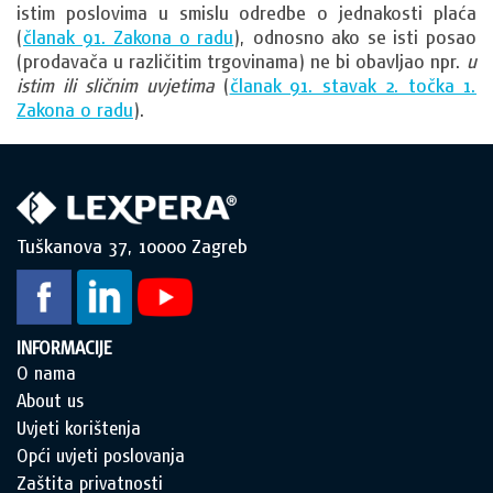
istim poslovima u smislu odredbe o jednakosti plaća
(
članak 91. Zakona o radu
), odnosno ako se isti posao
(prodavača u različitim trgovinama) ne bi obavljao npr.
u
istim ili sličnim uvjetima
(
članak 91. stavak 2. točka 1.
Zakona o radu
).
Tuškanova 37, 10000 Zagreb
INFORMACIJE
O nama
About us
Uvjeti korištenja
Opći uvjeti poslovanja
Zaštita privatnosti