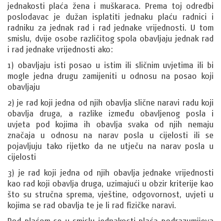
jednakosti plaća žena i muškaraca. Prema toj odredbi
poslodavac je dužan isplatiti jednaku plaću radnici i
radniku za jednak rad i rad jednake vrijednosti. U tom
smislu, dvije osobe različitog spola obavljaju jednak rad
i rad jednake vrijednosti ako:
1) obavljaju isti posao u istim ili sličnim uvjetima ili bi
mogle jedna drugu zamijeniti u odnosu na posao koji
obavljaju
2) je rad koji jedna od njih obavlja slične naravi radu koji
obavlja druga, a razlike između obavljenog posla i
uvjeta pod kojima ih obavlja svaka od njih nemaju
značaja u odnosu na narav posla u cijelosti ili se
pojavljuju tako rijetko da ne utječu na narav posla u
cijelosti
3) je rad koji jedna od njih obavlja jednake vrijednosti
kao rad koji obavlja druga, uzimajući u obzir kriterije kao
što su stručna sprema, vještine, odgovornost, uvjeti u
kojima se rad obavlja te je li rad fizičke naravi.
Pod plaćom se u smislu jednakosti plaća podrazumijeva