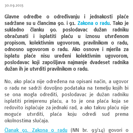
30.09.2015
Glavne odredbe o određivanju i jednakosti plaće
sadržane su u člancima 90. i 91.
Zakona o radu
. Tako je
sukladno članku 90. poslodavac dužan radniku
obračunati i isplatiti plaću u iznosu utvrđenom
propisom, kolektivnim ugovorom, pravilnikom o radu,
odnosno ugovorom o radu. Ako osnove i mjerila za
isplatu plaće nisu uređeni kolektivnim ugovorom,
poslodavac koji zapošljava najmanje dvadeset radnika
dužan ih je utvrditi pravilnikom o radu.
No, ako plaća nije određena na opisani način, a ugovor
o radu ne sadrži dovoljno podataka na temelju kojih bi
se ona mogla odrediti, poslodavac je dužan radniku
isplatiti primjerenu plaću, a to je ona plaća koja se
redovito isplaćuje za jednaki rad, a ako takvu plaću nije
moguće utvrditi, plaća koju odredi sud prema
okolnostima slučaja.
Članak 91. Zakona o radu
(NN br. 93/14) govori o