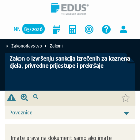
NN
85
/
2026
Zakonodavstvo
Zakoni
Zakon o izvršenju sankcija izrečenih za kaznena
djela, privredne prijestupe i prekršaje
Poveznice
Imate prava na dokument samo ako imate