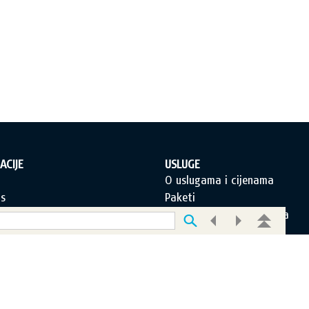
ACIJE
USLUGE
a
O uslugama i cijenama
s
Paketi
orištenja
Često postavljana pitanja
jeti poslovanja
Korisnička podrška
 privatnosti
O novom portalu
 portala
Pretplati se!
c za kontakt
Postanite i Vi EDUS korisnik!