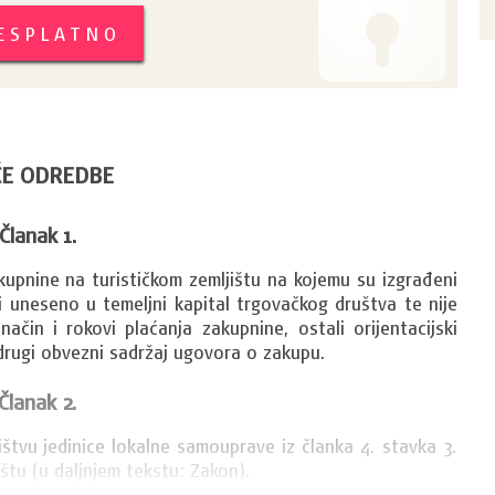
BESPLATNO
E ODREDBE
Članak 1.
pnine na turističkom zemljištu na kojemu su izgrađeni 
o i uneseno u temeljni kapital trgovačkog društva te nije 
ačin i rokovi plaćanja zakupnine, ostali orijentacijski 
e drugi obvezni sadržaj ugovora o zakupu.
Članak 2.
ištvu jedinice lokalne samouprave iz članka 4. stavka 3. 
tu (u daljnjem tekstu: Zakon).