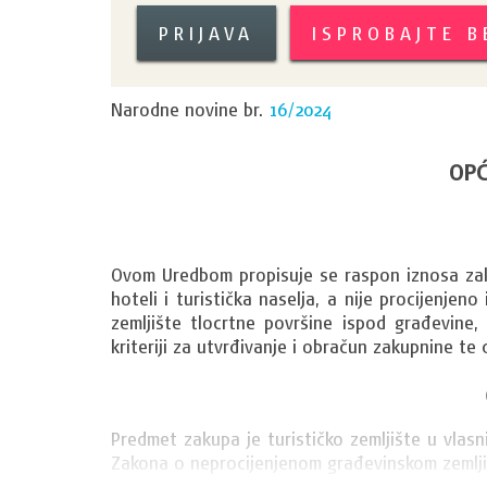
PRIJAVA
ISPROBAJTE 
Narodne novine br.
16/2024
OPĆ
Ovom Uredbom propisuje se raspon iznosa zaku
hoteli i turistička naselja, a nije procijenjen
zemljište tlocrtne površine ispod građevine, n
kriteriji za utvrđivanje i obračun zakupnine t
Predmet zakupa je turističko zemljište u vlasn
Zakona o neprocijenjenom građevinskom zemljiš