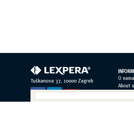
INFORM
O nam
Tuškanova 37, 10000 Zagreb
About u
Uvjeti k
Opći uv
Zaštita
Sadržaj
Obraza