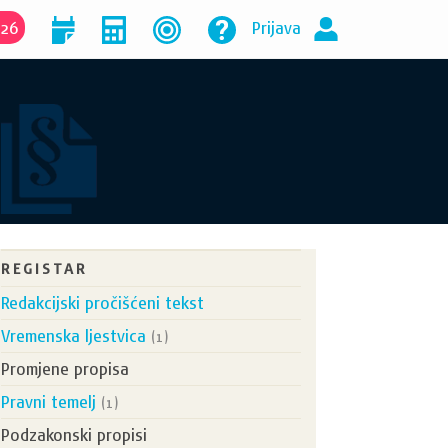
026
Prijava
REGISTAR
Redakcijski pročišćeni tekst
Vremenska ljestvica
(1)
Promjene propisa
Pravni temelj
(1)
Podzakonski propisi