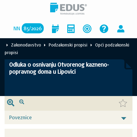
NN
85
/
2026
Zakonodavstvo
Podzakonski propisi
Opći podzakonski
propisi
Odluka o osnivanju Otvorenog kazneno-
popravnog doma u Lipovici
Poveznice