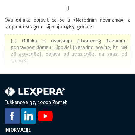
II
Ova odluka objavit će se u »Narodnim novinama«, a 
stupa na snagu 1. siječnja 1985. godine.
(1) Odluka o osnivanju Otvorenog kazneno-
popravnog doma u Lipovici (Narodne novine, br. NN
48-459/1984), objava od 27.11.1984, na snazi od
1.1.1985
Tuškanova 37, 10000 Zagreb
INFORMACIJE