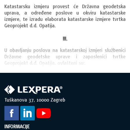
Katastarsku izmjeru provest će Državna geodetska 
uprava, a određene poslove u okviru katastarske 
izmjere, te izradu elaborata katastarske izmjere tvrtka 
Geoprojekt d.d. Opatija.
III.
U obavljanju poslova na katastarskoj izmjeri službenici 
Državne geodetske uprave i zaposlenici tvrtke 
Geoprojekt d.d. Opatija, ovlašteni su:
Tuškanova 37, 10000 Zagreb
INFORMACIJE