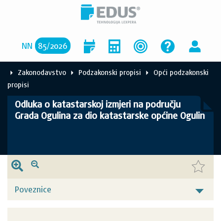
NN
85
/
2026
Zakonodavstvo
Podzakonski propisi
Opći podzakonski
propisi
Odluka o katastarskoj izmjeri na području
Grada Ogulina za dio katastarske općine Ogulin
Poveznice