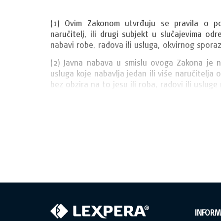
(1) Ovim Zakonom utvrđuju se pravila o pos
naručitelj, ili drugi subjekt u slučajevima o
nabavi robe, radova ili usluga, okvirnog spor
(2) Javna nabava u smislu ovoga Zakona je n
usluga koje nabavlja jedan ili više naručitelja 
bez obzira na to jesu ili roba, radovi ili usluge
INFORM