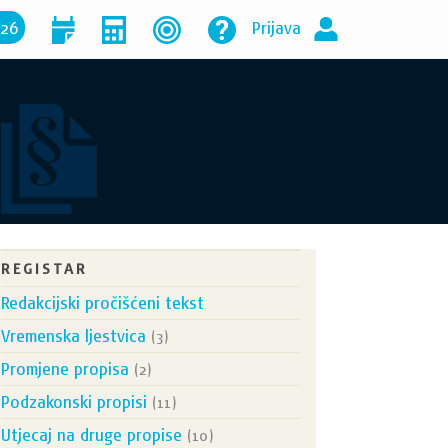
026
Prijava
REGISTAR
Redakcijski pročišćeni tekst
Vremenska ljestvica
(3)
Promjene propisa
(2)
Podzakonski propisi
(11)
Utjecaj na druge propise
(10)