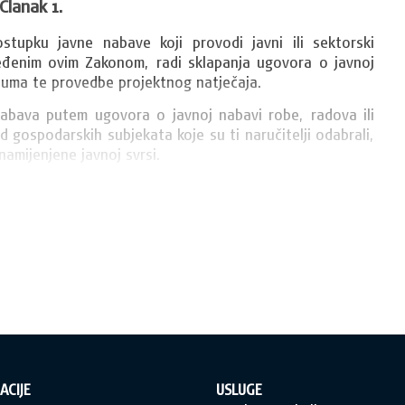
Članak 1.
tupku javne nabave koji provodi javni ili sektorski 
dređenim ovim Zakonom, radi sklapanja ugovora o javnoj 
azuma te provedbe projektnog natječaja.
abava putem ugovora o javnoj nabavi robe, radova ili 
od gospodarskih subjekata koje su ti naručitelji odabrali, 
 namijenjene javnoj svrsi.
ACIJE
USLUGE