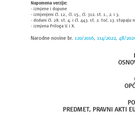
Napomena verzije:
- izmjene i dopune
- izmjenjeni čl. 12., čl. 15., čl. 312. st. 1., 2. i 3.
- dodani čl. 28. st. 4. i čl. 443. st. 2. toč. 13. stupaj
- izmjena Priloga V. i X.
Narodne novine br.
120/2016
,
114/2022
,
48/202
OSNO
OPĆ
PO
PREDMET, PRAVNI AKTI EU