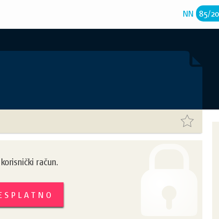
NN
85
/
2
orisnički račun.
BESPLATNO