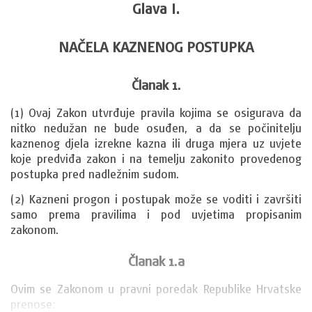
Glava I.
NAČELA KAZNENOG POSTUPKA
Članak 1.
(1) Ovaj Zakon utvrđuje pravila kojima se osigurava da 
nitko nedužan ne bude osuđen, a da se počinitelju 
kaznenog djela izrekne kazna ili druga mjera uz uvjete 
koje predviđa zakon i na temelju zakonito provedenog 
postupka pred nadležnim sudom.
(2) Kazneni progon i postupak može se voditi i završiti 
samo prema pravilima i pod uvjetima propisanim 
zakonom.
Članak 1.a
Ovim se Zakonom u pravni poredak Republike Hrvatske 
prenose: