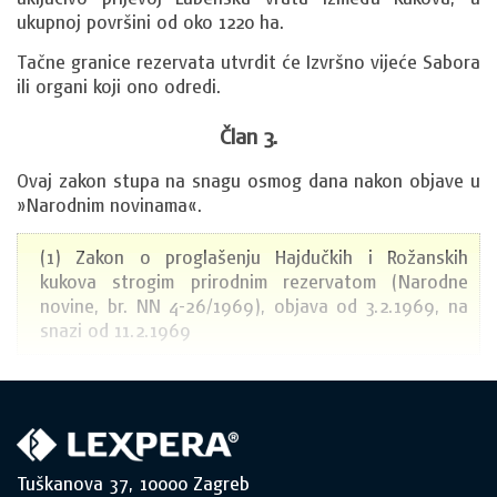
ukupnoj površini od oko 1220 ha.
Tačne granice rezervata utvrdit će Izvršno vijeće Sabora 
ili organi koji ono odredi.
Član 3.
Ovaj zakon stupa na snagu osmog dana nakon objave u 
»Narodnim novinama«.
(1) Zakon o proglašenju Hajdučkih i Rožanskih
kukova strogim prirodnim rezervatom (Narodne
novine, br. NN 4-26/1969), objava od 3.2.1969, na
snazi od 11.2.1969
Tuškanova 37, 10000 Zagreb