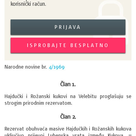
korisnički račun.
PRIJAVA
ISPROBAJTE BESPLATNO
Narodne novine br.
4/1969
Član 1.
Hajdučki i Rožanski kukovi na Velebitu proglašuju se 
strogim prirodnim rezervatom.
Član 2.
Rezervat obuhvaća masive Hajdučkih i Rožanskih kukova 
uključivo prijevoj Lubenska vrata između Kukova, u 