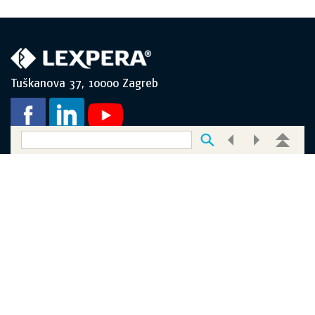
Tuškanova 37, 10000 Zagreb
INFORMACIJE
O nama
About us
Uvjeti korištenja
Opći uvjeti poslovanja
Zaštita privatnosti
Sadržaj portala
Obrazac za kontakt
USLUGE
O uslugama i cijenama