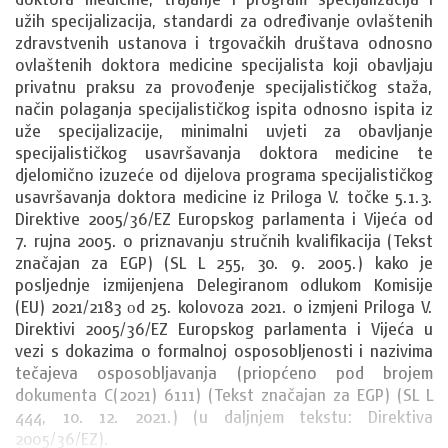
užih specijalizacija, standardi za određivanje ovlaštenih 
zdravstvenih ustanova i trgovačkih društava odnosno 
ovlaštenih doktora medicine specijalista koji obavljaju 
privatnu praksu za provođenje specijalističkog staža, 
način polaganja specijalističkog ispita odnosno ispita iz 
uže specijalizacije, minimalni uvjeti za obavljanje 
specijalističkog usavršavanja doktora medicine te 
djelomično izuzeće od dijelova programa specijalističkog 
usavršavanja doktora medicine iz Priloga V. točke 5.1.3. 
Direktive 2005/36/EZ Europskog parlamenta i Vijeća od 
7. rujna 2005. o priznavanju stručnih kvalifikacija (Tekst 
značajan za EGP) (SL L 255, 30. 9. 2005.) kako je 
posljednje izmijenjena Delegiranom odlukom Komisije 
(EU) 2021/2183 оd 25. kolovoza 2021. o izmjeni Priloga V. 
Direktivi 2005/36/EZ Europskog parlamenta i Vijeća u 
vezi s dokazima o formalnoj osposobljenosti i nazivima 
tečajeva osposobljavanja (priopćeno pod brojem 
dokumenta C(2021) 6111) (Tekst značajan za EGP) (SL L 
444, 10. 12. 2021.) (u daljnjem tekstu: Direktiva 
2005/36/EZ).