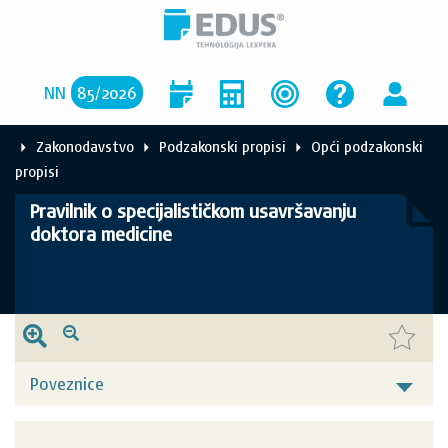
NN
85
/
2026
Zakonodavstvo
Podzakonski propisi
Opći podzakonski
propisi
Pravilnik o specijalističkom usavršavanju
doktora medicine
Poveznice