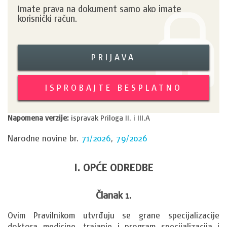
Imate prava na dokument samo ako imate
korisnički račun.
PRIJAVA
ISPROBAJTE BESPLATNO
Napomena verzije:
ispravak Priloga II. i III.A
Narodne novine br.
71/2026
,
79/2026
I. OPĆE ODREDBE
Članak 1.
Ovim Pravilnikom utvrđuju se grane specijalizacije 
doktora medicine, trajanje i program specijalizacija i 