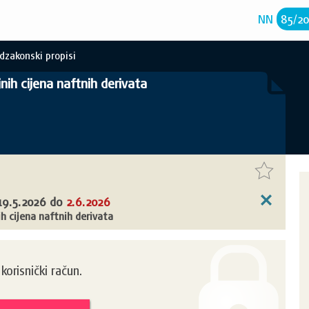
NN
85
/
2
dzakonski propisi
nih cijena naftnih derivata
19.5.2026
do
2.6.2026
h cijena naftnih derivata
orisnički račun.