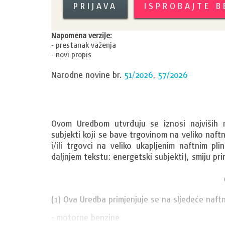
PRIJAVA
ISPROBAJTE 
Napomena verzije:
- prestanak važenja
- novi propis
Narodne novine br.
51/2026
,
57/2026
Ovom Uredbom utvrđuju se iznosi najviših ma
subjekti koji se bave trgovinom na veliko naftn
i/ili trgovci na veliko ukapljenim naftnim pl
daljnjem tekstu: energetski subjekti), smiju pr
(1) Ova Uredba primjenjuje se na sljedeće naft
- motorne benzine