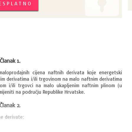
BESPLATNO
Članak 1.
loprodajnih cijena naftnih derivata koje energetski 
im derivatima i/ili trgovinom na malo naftnim derivatima 
inom i/ili trgovci na malo ukapljenim naftnim plinom (u 
imijeniti na području Republike Hrvatske.
Članak 2.
ne derivate: