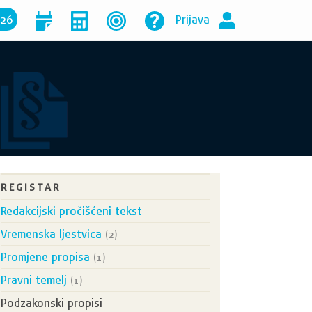
026
Prijava
REGISTAR
Redakcijski pročišćeni tekst
Vremenska ljestvica
(2)
Promjene propisa
(1)
Pravni temelj
(1)
Podzakonski propisi