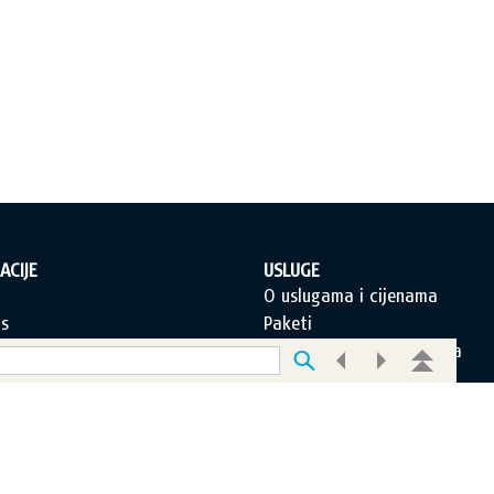
ACIJE
USLUGE
a
O uslugama i cijenama
s
Paketi
orištenja
Često postavljana pitanja
jeti poslovanja
Korisnička podrška
 privatnosti
O novom portalu
 portala
Pretplati se!
c za kontakt
Postanite i Vi EDUS korisnik!