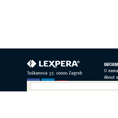
INFORM
O nam
Tuškanova 37, 10000 Zagreb
About u
Uvjeti k
Opći uv
Zaštita
Sadržaj
Obraza