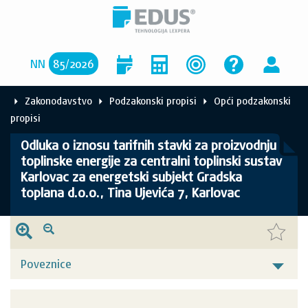
NN
85
/
2026
Zakonodavstvo
Podzakonski propisi
Opći podzakonski
propisi
Odluka o iznosu tarifnih stavki za proizvodnju
toplinske energije za centralni toplinski sustav
Karlovac za energetski subjekt Gradska
toplana d.o.o., Tina Ujevića 7, Karlovac
Poveznice