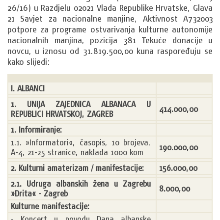
26/16) u Razdjelu 02021 Vlada Republike Hrvatske, Glava 
21 Savjet za nacionalne manjine, Aktivnost A732003 
potpore za programe ostvarivanja kulturne autonomije 
nacionalnih manjina, pozicija 381 Tekuće donacije u 
novcu, u iznosu od 31.819.500,00 kuna raspoređuju se 
kako slijedi:
I. ALBANCI
1. UNIJA ZAJEDNICA ALBANACA U 
414.000,00
REPUBLICI HRVATSKOJ, ZAGREB
1. Informiranje:
1.1. »Informatori«, časopis, 10 brojeva, 
190.000,00
A-4, 21-25 stranice, naklada 1000 kom
2. Kulturni amaterizam / manifestacije:
156.000,00
2.1. Udruga albanskih žena u Zagrebu 
8.000,00
»Drita« - Zagreb
Kulturne manifestacije:
- Koncert u povodu Dana albanske 