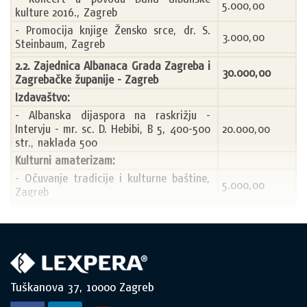
5.000,00
kulture 2016., Zagreb
- Promocija knjige Žensko srce, dr. S. 
3.000,00
Steinbaum, Zagreb
2.2. Zajednica Albanaca Grada Zagreba i 
30.000,00
Zagrebačke županije - Zagreb
Izdavaštvo:
- Albanska dijaspora na raskrižju - 
Intervju - mr. sc. D. Hebibi, B 5, 400-500 
20.000,00
str., naklada 500
Kulturni amaterizam:
- Očuvanje tradicije i kulturne baštine, 
5.000,00
Zagreb
Kulturne manifestacije:
- Dan albanske pjesme i plesa, Zagreb
5.000,00
2.3. Zajednica Albanaca Primorsko-
43.000,00
goranske županije, Rijeka
Informiranje:
Tuškanova 37, 10000 Zagreb
- Alb-ri, bilten, 4 broja, str. 16, naklada 
10.000,00