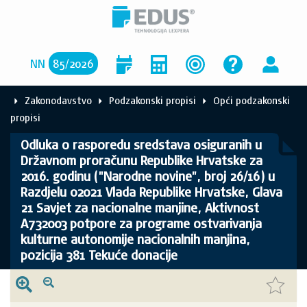
NN
85
/
2026
Zakonodavstvo
Podzakonski propisi
Opći podzakonski
propisi
Odluka o rasporedu sredstava osiguranih u
Državnom proračunu Republike Hrvatske za
2016. godinu ("Narodne novine", broj 26/16) u
Razdjelu 02021 Vlada Republike Hrvatske, Glava
21 Savjet za nacionalne manjine, Aktivnost
A732003 potpore za programe ostvarivanja
kulturne autonomije nacionalnih manjina,
pozicija 381 Tekuće donacije