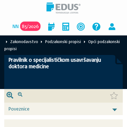
NN
85
/
2026
Zakonodavstvo
Podzakonski propisi
Opći podzakonski
propisi
Pravilnik o specijalističkom usavršavanju
doktora medicine
Poveznice