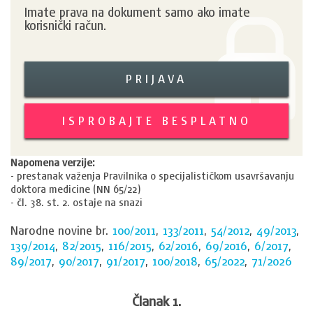
Imate prava na dokument samo ako imate
korisnički račun.
PRIJAVA
ISPROBAJTE BESPLATNO
Napomena verzije:
- prestanak važenja Pravilnika o specijalističkom usavršavanju
doktora medicine (NN 65/22)
- čl. 38. st. 2. ostaje na snazi
Narodne novine br.
100/2011
,
133/2011
,
54/2012
,
49/2013
,
139/2014
,
82/2015
,
116/2015
,
62/2016
,
69/2016
,
6/2017
,
89/2017
,
90/2017
,
91/2017
,
100/2018
,
65/2022
,
71/2026
Članak 1.