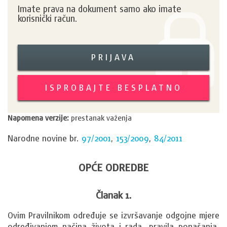
Imate prava na dokument samo ako imate
korisnički račun.
PRIJAVA
ISPROBAJTE BESPLATNO
Napomena verzije:
prestanak važenja
Narodne novine br.
97/2001
,
153/2009
,
84/2011
OPĆE ODREDBE
Članak 1.
Ovim Pravilnikom određuje se izvršavanje odgojne mjere 
određivanjem načina života i rada, pravila ponašanja, 