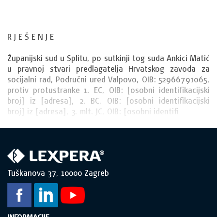
R J E Š E N J E
Županijski sud u Splitu, po sutkinji tog suda Ankici Matić
u pravnoj stvari predlagatelja Hrvatskog zavoda za
socijalni rad, Područni ured Valpovo, OIB: 52966791065,
protiv protustranke 1. EC, OIB: [osobni identifikacijski
broj] iz [adresa], 2. BC, OIB: [osobni identifikacijski
broj] iz [adresa], 3. mlt. JC, OIB: [osobni identifi
Tuškanova 37, 10000 Zagreb