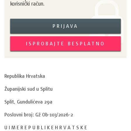
korisnički račun.
PRIJAVA
ISPROBAJTE BESPLATNO
Republika Hrvatska
Županijski sud u Splitu
Split, Gundulićeva 29a
Poslovni broj: Gž Ob-103/2026-2
U I M E R E P U B L I K E H R V A T S K E