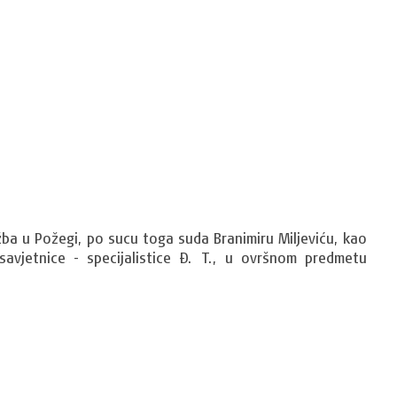
ba u Požegi, po sucu toga suda Branimiru Miljeviću, kao 
avjetnice - specijalistice 
Đ. T.
, u ovršnom predmetu 