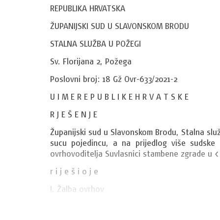
REPUBLIKA HRVATSKA
ŽUPANIJSKI SUD U SLAVONSKOM BRODU
STALNA SLUŽBA U POŽEGI
Sv. Florijana 2, Požega
Poslovni broj: 18 Gž Ovr-633/2021-2
U I M E R E P U B L I K E H R V A T S K E
R J E Š E N J E
Županijski sud u Slavonskom Brodu, Stalna služ
sucu pojedincu, a na prijedlog više sudske s
ovrhovoditelja Suvlasnici stambene zgrade u <
r i j e š i o j e
I. Žalba ovrhov