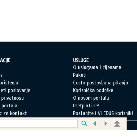
ACIJE
USLUGE
a
O uslugama i cijenama
s
Paketi
orištenja
Često postavljana pitanja
jeti poslovanja
Korisnička podrška
 privatnosti
O novom portalu
 portala
Pretplati se!
c za kontakt
Postanite i Vi EDUS korisnik!