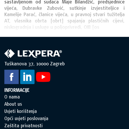
sastavljenom od sudaca Maje Bilandžić, predsjednice 
vijeća, Dubravke Zubović, sutkinje izvjestiteljice i 
Kamelije Parać, članice vijeća, u pravnoj stvari tužitelja 
AT, vlasnika obrta [obrt] spajanja plastičnih cijevi, 
niskogradnja i usluge u poljoprivredi, OIB [os
Tuškanova 37, 10000 Zagreb
INFORMACIJE
O nama
About us
Uvjeti korištenja
Opći uvjeti poslovanja
Zaštita privatnosti