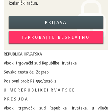
korisnički račun.
PRIJAVA
ISPROBAJTE BESPLATNO
REPUBLIKA HRVATSKA
Visoki trgovački sud Republike Hrvatske
Savska cesta 62, Zagreb
Poslovni broj: Pž-550/2026-2
U I M E R E P U B L I K E H R V A T S K E
P R E S U D A
Visoki trgovački sud Republike Hrvatske, u vijeću 