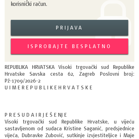
korisnički račun.
PRIJAVA
ISPROBAJTE BESPLATNO
REPUBLIKA HRVATSKA Visoki trgovački sud Republike
Hrvatske Savska cesta 62, Zagreb Poslovni broj:
Pž-1709/2026-2
U I M E R E P U B L I K E H R V A T S K E
P R E S U D A I R J E Š E NJ E
Visoki trgovački sud Republike Hrvatske, u vijeću
sastavljenom od sudaca Kristine Saganić, predsjednice
vijeća, Dubravke Zubović, sutkinje izvjestiteljice i Maje