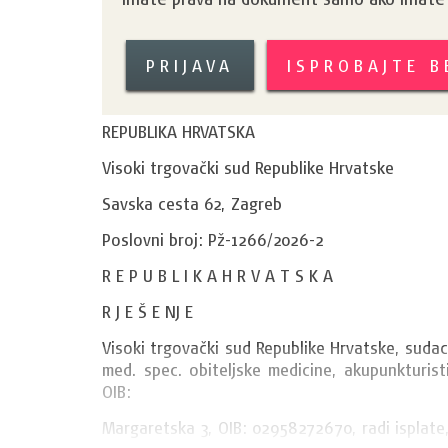
PRIJAVA
ISPROBAJTE 
REPUBLIKA HRVATSKA
Visoki trgovački sud Republike Hrvatske
Savska cesta 62, Zagreb
Poslovni broj: Pž-1266/2026-2
R E P U B L I K A H R V A T S K A
R J E Š E NJ E
Visoki trgovački sud Republike Hrvatske, sudac 
med. spec. obiteljske medicine, akupunkturistic
OIB: 
Margaretska 3, OIB: 02958272670, radi isplate, 