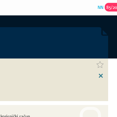
NN
85
/
2
orisnički račun.