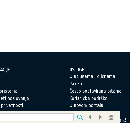
ACIJE
USLUGE
a
O uslugama i cijenama
s
Paketi
orištenja
Često postavljana pitanja
jeti poslovanja
Korisnička podrška
 privatnosti
O novom portalu
 portala
Pretplati se!
c za kontakt
Postanite i Vi EDUS korisnik!