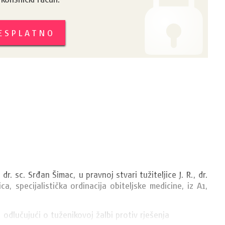
BESPLATNO
dr. sc. Srđan Šimac, u pravnoj stvari tužiteljice 
J. R.
, dr. 
a, specijalistička ordinacija obiteljske medicine, iz 
A1
, 
odlučujući o tuženikovoj žalbi protiv rješenja 