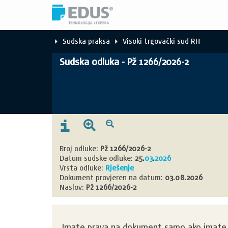
Sudska praksa
Visoki trgovački sud RH
Sudska odluka - Pž 1266/2026-2
Broj odluke:
Pž 1266/2026-2
Datum sudske odluke:
25.
03
.
2026
Vrsta odluke:
Rješenje
Dokument provjeren na datum:
03.08.2026
Naslov:
Pž 1266/2026-2
Imate prava na dokument samo ako imate k