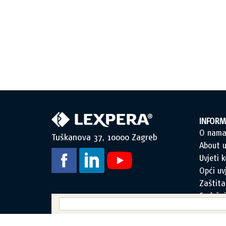
INFORM
O nam
Tuškanova 37, 10000 Zagreb
About u
Uvjeti k
Opći uv
Zaštita
Sadržaj
Obraza