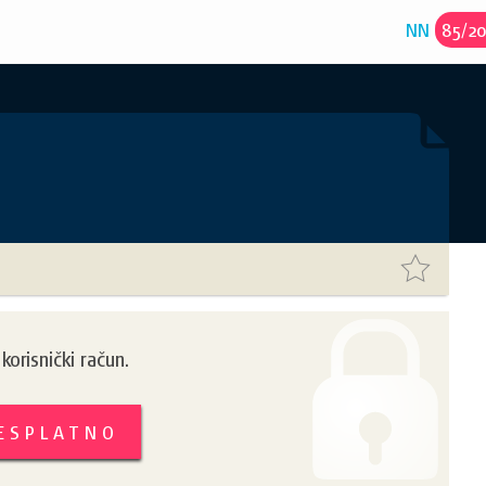
NN
85
/
2
orisnički račun.
BESPLATNO