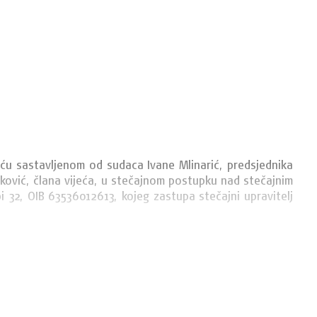
eću sastavljenom od sudaca Ivane Mlinarić, predsjednika 
itković, člana vijeća, u stečajnom postupku nad stečajnim 
i 32, OIB 63536012613, kojeg zastupa stečajni upravitelj 