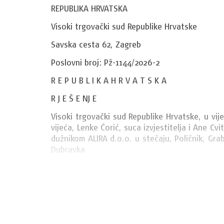
REPUBLIKA HRVATSKA
Visoki trgovački sud Republike Hrvatske
Savska cesta 62, Zagreb
Poslovni broj: Pž-1144/2026-2
R E P U B L I K A H R V A T S K A
R J E Š E NJ E
Visoki trgovački sud Republike Hrvatske, u vij
vijeća, Lenke Ćorić, suca izvjestitelja i Ane Cv
dužnikom ALIRA d.o.o. u stečaju, Poličnik, Grab
Dubravka