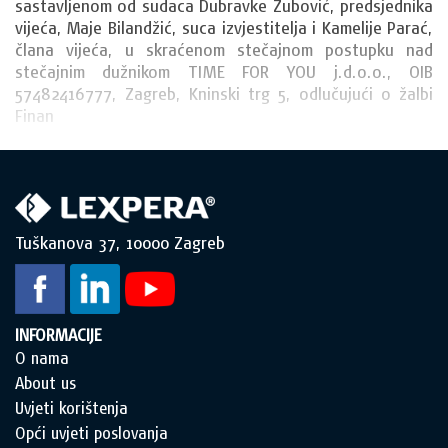
sastavljenom od sudaca Dubravke Zubović, predsjednika 
vijeća, Maje Bilandžić, suca izvjestitelja i Kamelije Parać, 
člana vijeća, u skraćenom stečajnom postupku nad 
stečajnim dužnikom TIME FOR YOU j.d.o.o., OIB 
57482416777, Zagreb, Kninski trg 5, odlučujući o žalbi 
Finan
Tuškanova 37, 10000 Zagreb
INFORMACIJE
O nama
About us
Uvjeti korištenja
Opći uvjeti poslovanja