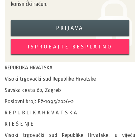
korisnički račun.
PRIJAVA
ISPROBAJTE BESPLATNO
REPUBLIKA HRVATSKA
Visoki trgovački sud Republike Hrvatske
Savska cesta 62, Zagreb
Poslovni broj: Pž-1095/2026-2
R E P U B L I K A H R V A T S K A
R J E Š E NJ E
Visoki trgovački sud Republike Hrvatske, u vijeću 