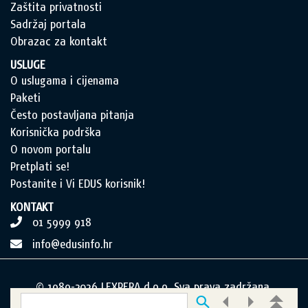
Zaštita privatnosti
Sadržaj portala
Obrazac za kontakt
USLUGE
O uslugama i cijenama
Paketi
Često postavljana pitanja
Korisnička podrška
O novom portalu
Pretplati se!
Postanite i Vi EDUS korisnik!
KONTAKT
01 5999 918
info@edusinfo.hr
© 1989-2026 LEXPERA d.o.o. Sva prava zadržana.
Postavke kolačića