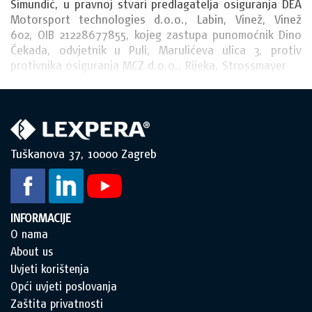
Šimundić, u pravnoj stvari predlagatelja osiguranja DEA 
Motorsport technologies d.o.o., Labin, Vinež, Vinež 
602, OIB 21228677855, kojeg zastupa punomoćnik Dino 
Čekada, odvjetnik u Puli, Marulićeva ulica 3, protiv 
protivnika osiguranja MCZ d.o.o., Rijeka, Strossmayer
Tuškanova 37, 10000 Zagreb
INFORMACIJE
O nama
About us
Uvjeti korištenja
Opći uvjeti poslovanja
Zaštita privatnosti