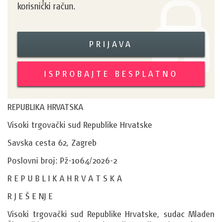
korisnički račun.
PRIJAVA
ISPROBAJTE BESPLATNO
REPUBLIKA HRVATSKA
Visoki trgovački sud Republike Hrvatske
Savska cesta 62, Zagreb
Poslovni broj: Pž-1064/2026-2
R E P U B L I K A H R V A T S K A
R J E Š E NJ E
Visoki trgovački sud Republike Hrvatske, sudac Mladen 