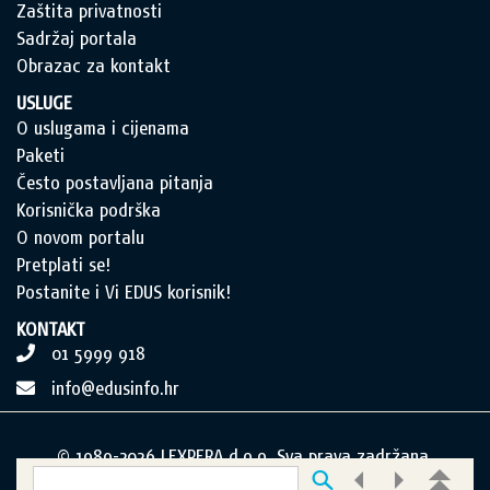
Zaštita privatnosti
Sadržaj portala
Obrazac za kontakt
USLUGE
O uslugama i cijenama
Paketi
Često postavljana pitanja
Korisnička podrška
O novom portalu
Pretplati se!
Postanite i Vi EDUS korisnik!
KONTAKT
01 5999 918
info@edusinfo.hr
© 1989-2026 LEXPERA d.o.o. Sva prava zadržana.
Postavke kolačića