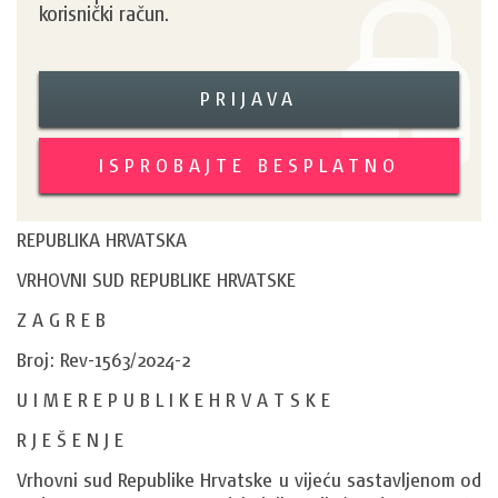
korisnički račun.
PRIJAVA
ISPROBAJTE BESPLATNO
REPUBLIKA HRVATSKA
VRHOVNI SUD REPUBLIKE HRVATSKE
Z A G R E B
Broj: Rev-1563/2024-2
U I M E R E P U B L I K E H R V A T S K E
R J E Š E N J E
Vrhovni sud Republike Hrvatske u vijeću sastavljenom od 