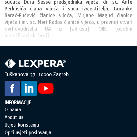
sudaca Đura Sesse predsjednika vijeća, dr. sc. Ante 
Perkušića člana vijeća i suca izvjestitelja, Goranke 
Barać-Ručević članice vijeća, Mirjane Magud članice 
vijeća i mr. sc. Neri Radas članice vijeća, u pravnoj stvari 
ovrhovoditelja UA iz [adresa], OIB: [osobni 
identifikacijski broj]
Tuškanova 37, 10000 Zagreb
INFORMACIJE
O nama
About us
Uvjeti korištenja
Opći uvjeti poslovanja