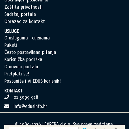
Zaštita privatnosti
Sadržaj portala
Obrazac za kontakt
USLUGE
O uslugama i cijenama
Paketi
Često postavljana pitanja
Korisnička podrška
O novom portalu
Pretplati se!
Postanite i Vi EDUS korisnik!
KONTAKT
01 5999 918
info@edusinfo.hr
© 1989-2026 LEXPERA d.o.o. Sva prava zadržana.