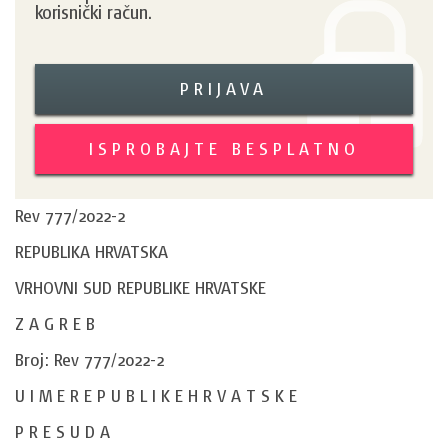
korisnički račun.
PRIJAVA
ISPROBAJTE BESPLATNO
Rev 777/2022-2
REPUBLIKA HRVATSKA
VRHOVNI SUD REPUBLIKE HRVATSKE
Z A G R E B
Broj: Rev 777/2022-2
U I M E R E P U B L I K E H R V A T S K E
P R E S U D A