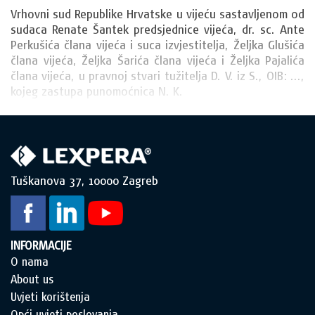
Vrhovni sud Republike Hrvatske u vijeću sastavljenom od 
sudaca Renate Šantek predsjednice vijeća, dr. sc. Ante 
Perkušića člana vijeća i suca izvjestitelja, Željka Glušića 
člana vijeća, Željka Šarića člana vijeća i Željka Pajalića 
člana vijeća, u pravnoj stvari tužitelja D. V. iz S., OIB: ..., 
kojeg zastupa punomoćnica N. K.
Tuškanova 37, 10000 Zagreb
INFORMACIJE
O nama
About us
Uvjeti korištenja
Opći uvjeti poslovanja