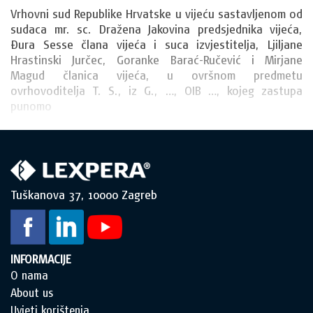
Vrhovni sud Republike Hrvatske u vijeću sastavljenom od 
sudaca mr. sc. Dražena Jakovina predsjednika vijeća, 
Đura Sesse člana vijeća i suca izvjestitelja, Ljiljane 
Hrastinski Jurčec, Goranke Barać-Ručević i Mirjane 
Magud članica vijeća, u ovršnom predmetu 
ovrhovoditelja T. S., iz G., …, OIB …, kojeg zastupa 
punomo
Tuškanova 37, 10000 Zagreb
INFORMACIJE
O nama
About us
Uvjeti korištenja