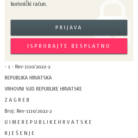
korisnički račun.
PRIJAVA
ISPROBAJTE BESPLATNO
- 1 - Rev-1110/2022-2
REPUBLIKA HRVATSKA
VRHOVNI SUD REPUBLIKE HRVATSKE
Z A G R E B
Broj: Rev-1110/2022-2
U I M E R E P U B L I K E H R V A T S K E
R J E Š E N J E