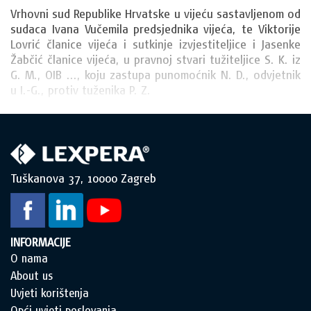
Vrhovni sud Republike Hrvatske u vijeću sastavljenom od 
sudaca Ivana Vučemila predsjednika vijeća, te Viktorije 
Lovrić članice vijeća i sutkinje izvjestiteljice i Jasenke 
Žabčić članice vijeća, u pravnoj stvari tužiteljice S. K. iz 
G. M., OIB ..., koju zastupa punomoćnik N. D., odvjetnik 
u I.-G., protiv tuženika P. Z.
Tuškanova 37, 10000 Zagreb
INFORMACIJE
O nama
About us
Uvjeti korištenja
Opći uvjeti poslovanja