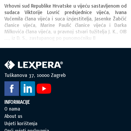
Vrhovni sud Republike Hrvatske u vijeću sastavljenom od 
sudaca Viktorije Lovrić predsjednice vijeća, Ivana 
Vučemila člana vijeća i suca izvjestitelja, Jasenke Žabčić 
članice vijeća, Marine Paulić članice vijeća i Darka 
Milkovića člana vijeća, u pravnoj stvari tužitelja J. K., OIB 
..., iz D. S., zastupanog po punomoćniku B
Tuškanova 37, 10000 Zagreb
INFORMACIJE
O nama
About us
Uvjeti korištenja
Opći uvjeti poslovanja