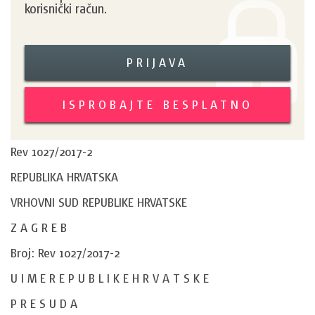
korisnički račun.
PRIJAVA
ISPROBAJTE BESPLATNO
Rev 1027/2017-2
REPUBLIKA HRVATSKA
VRHOVNI SUD REPUBLIKE HRVATSKE
Z A G R E B
Broj: Rev 1027/2017-2
U I M E R E P U B L I K E H R V A T S K E
P R E S U D A