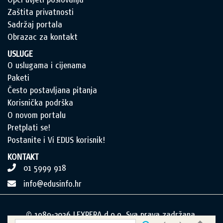
Zaštita privatnosti
Sadržaj portala
Obrazac za kontakt
USLUGE
O uslugama i cijenama
Paketi
Često postavljana pitanja
Korisnička podrška
O novom portalu
Pretplati se!
Postanite i Vi EDUS korisnik!
KONTAKT
01 5999 918
info@edusinfo.hr
© 1989-2026 LEXPERA d.o.o. Sva prava zadržana.