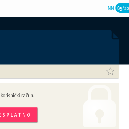
NN
85
/
2
orisnički račun.
BESPLATNO