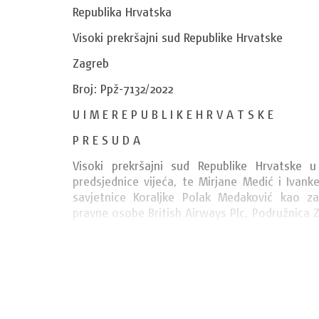
Republika Hrvatska
Visoki prekršajni sud Republike Hrvatske
Zagreb
Broj: Ppž-7132/2022
U I M E R E P U B L I K E H R V A T S K E
P R E S U D A
Visoki prekršajni sud Republike Hrvatske 
predsjednice vijeća, te Mirjane Medić i Ivank
savjetnice Koraljke Polak Medaković kao zap
pravne osobe British Airways Plc, Podružnica 