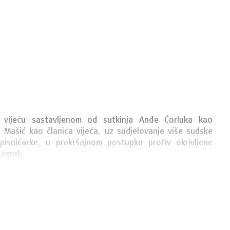
u vijeću sastavljenom od sutkinja Anđe Ćorluka kao 
e Mašić kao članica vijeća, uz sudjelovanje više sudske 
isničarke, u prekršajnom postupku protiv okrivljene 
Zagreb