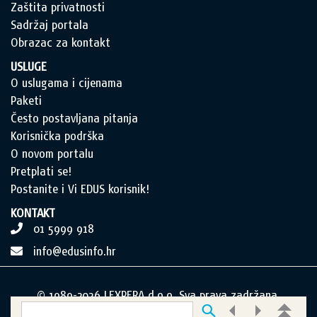
Zaštita privatnosti
Sadržaj portala
Obrazac za kontakt
USLUGE
O uslugama i cijenama
Paketi
Često postavljana pitanja
Korisnička podrška
O novom portalu
Pretplati se!
Postanite i Vi EDUS korisnik!
KONTAKT
01 5999 918
info@edusinfo.hr
© 1989-2026 LEXPERA d.o.o. Sva prava zadržana.
Postavke kolačića