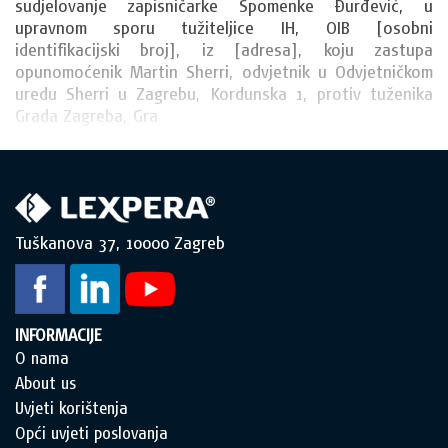
sudjelovanje zapisničarke Spomenke Đurđević, u 
upravnom sporu tužiteljice IH, OIB [osobni 
identifikacijski broj], iz [adresa], koju zastupa 
opunomoćenik Martin Sherri, odvjetnik u Odvjetničkom 
uredu Sherri u Zagrebu, Kordunska 1, protiv tuženika 
Grada Zagreba, Gra
Tuškanova 37, 10000 Zagreb
INFORMACIJE
O nama
About us
Uvjeti korištenja
Opći uvjeti poslovanja