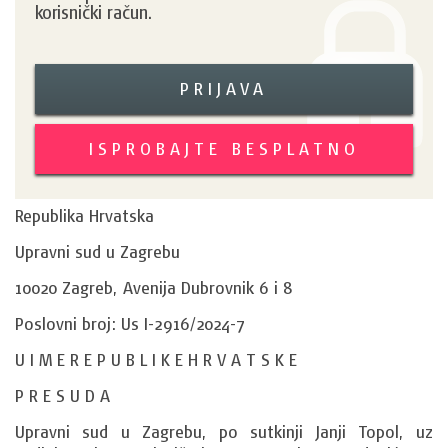
korisnički račun.
PRIJAVA
ISPROBAJTE BESPLATNO
Republika Hrvatska
Upravni sud u Zagrebu
10020 Zagreb, Avenija Dubrovnik 6 i 8
Poslovni broj: Us I-2916/2024-7
U I M E R E P U B L I K E H R V A T S K E
P R E S U D A
Upravni sud u Zagrebu, po sutkinji Janji Topol, uz 