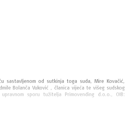
ću sastavljenom od sutkinja toga suda, Mire Kovačić, 
dmile Bolanča Vuković , članica vijeća te višeg sudskog 
u upravnom sporu tužitelja Primovending d.o.o., OIB: 