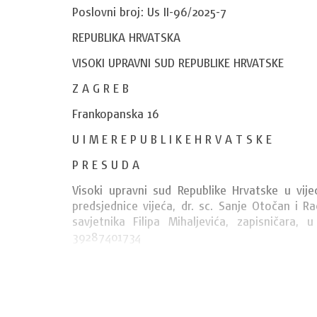
Poslovni broj: Us II-96/2025-7
REPUBLIKA HRVATSKA
VISOKI UPRAVNI SUD REPUBLIKE HRVATSKE
Z A G R E B
Frankopanska 16
U I M E R E P U B L I K E H R V A T S K E
P R E S U D A
Visoki upravni sud Republike Hrvatske u vije
predsjednice vijeća, dr. sc. Sanje Otočan i Ra
savjetnika Filipa Mihaljevića, zapisničara, 
39287401734