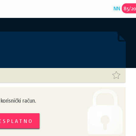
NN
85
/
2
orisnički račun.
BESPLATNO