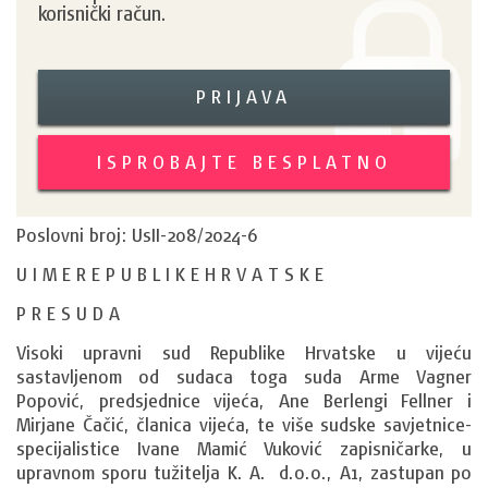
korisnički račun.
PRIJAVA
ISPROBAJTE BESPLATNO
Poslovni broj: UsII-208/2024-6
U I M E R E P U B L I K E H R V A T S K E
P R E S U D A
Visoki upravni sud Republike Hrvatske u vijeću 
sastavljenom od sudaca toga suda Arme Vagner 
Popović, predsjednice vijeća, Ane Berlengi Fellner i 
Mirjane Čačić, članica vijeća, te više sudske savjetnice-
specijalistice Ivane Mamić Vuković zapisničarke, u 
upravnom sporu tužitelja 
K. A. 
 d.o.o., 
A1
, zastupan po 