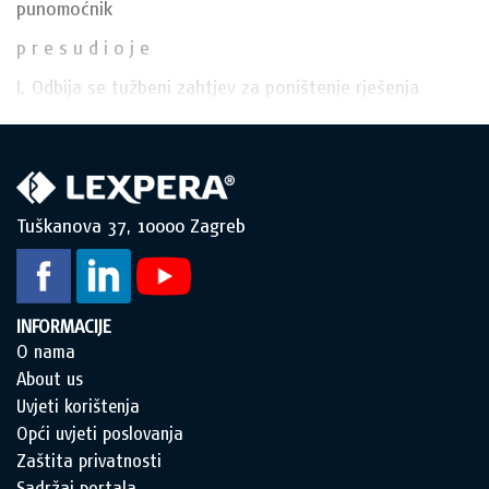
punomoćnik
p r e s u d i o j e
I. Odbija se tužbeni zahtjev za poništenje rješenja 
Tuškanova 37, 10000 Zagreb
INFORMACIJE
O nama
About us
Uvjeti korištenja
Opći uvjeti poslovanja
Zaštita privatnosti
Sadržaj portala