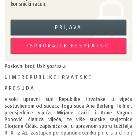
korisnički račun.
PRIJAVA
ISPROBAJTE BESPLATNO
Poslovni broj: Usž-502/22-4
U I M E R E P U B L I K E H R V A T S K E
P R E S U D A
Visoki upravni sud Republike Hrvatske u vijeću 
sastavljenom od sudaca toga suda Ane Berlengi Fellner, 
predsjednice vijeća, Mirjane Čačić i Arme Vagner 
Popović, članica vijeća, te više sudske savjetnice 
Glorjane Čičak, zapisničarke, u upravnom sporu tužitelja 
R. R.
 iz 
A1
, zastupan po opunomoćeniku 
p r e s u d i o j 