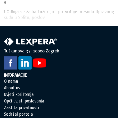
e
I Odbija se žalba tužitelja i potvrđuje presuda Upravnog 
suda u Splitu, poslov
Tuškanova 37, 10000 Zagreb
INFORMACIJE
O nama
About us
Uvjeti korištenja
Opći uvjeti poslovanja
Zaštita privatnosti
Sadržaj portala