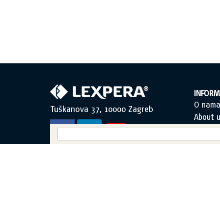
INFORM
O nam
Tuškanova 37, 10000 Zagreb
About u
Uvjeti k
Opći uv
Zaštita
Sadržaj
Obraza
© 1989-2026 LEXPERA d.o.o. Sva prava zadržana.