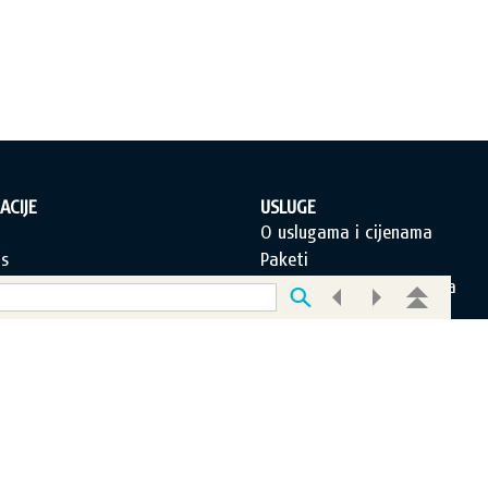
ACIJE
USLUGE
a
O uslugama i cijenama
s
Paketi
orištenja
Često postavljana pitanja
jeti poslovanja
Korisnička podrška
 privatnosti
O novom portalu
 portala
Pretplati se!
c za kontakt
Postanite i Vi EDUS korisnik!