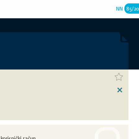
NN
85
/
2
orisnički račun.