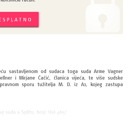
BESPLATNO
ijeću sastavljenom od sudaca toga suda Arme Vagner 
llner i Mirjane Čačić, članica vijeća, te više sudske 
upravnom sporu tužitelja 
M. D.
 iz 
A1
, kojeg zastupa 
g suda u Splitu, broj: UsI-465/