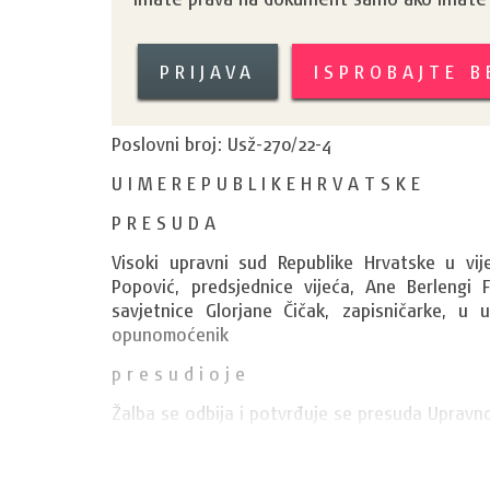
PRIJAVA
ISPROBAJTE 
Poslovni broj: Usž-270/22-4
U I M E R E P U B L I K E H R V A T S K E
P R E S U D A
Visoki upravni sud Republike Hrvatske u v
Popović, predsjednice vijeća, Ane Berlengi Fe
savjetnice Glorjane Čičak, zapisničarke, u 
opunomoćenik 
p r e s u d i o j e
Žalba se odbija i potvrđuje se presuda Upravno