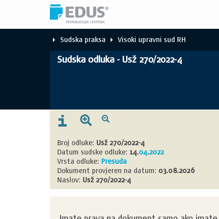
Sudska praksa
Visoki upravni sud RH
Sudska odluka - Usž 270/2022-4
Broj odluke:
Usž 270/2022-4
Datum sudske odluke:
14.
04
.
2022
Vrsta odluke:
Presuda
Dokument provjeren na datum:
03.08.2026
Naslov:
Usž 270/2022-4
Imate prava na dokument samo ako imate k