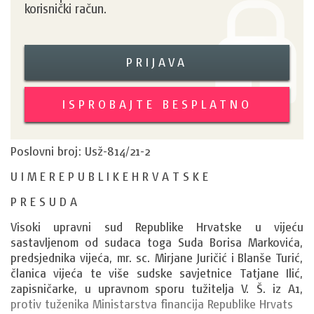
korisnički račun.
PRIJAVA
ISPROBAJTE BESPLATNO
Poslovni broj: Usž-814/21-2
U I M E R E P U B L I K E H R V A T S K E
P R E S U D A
Visoki upravni sud Republike Hrvatske u vijeću 
sastavljenom od sudaca toga Suda Borisa Markovića, 
predsjednika vijeća, mr. sc. Mirjane Juričić i Blanše Turić, 
članica vijeća te više sudske savjetnice Tatjane Ilić, 
zapisničarke, u upravnom sporu tužitelja 
V. Š.
 iz 
A1
, 
protiv tuženika Ministarstva financija Republike Hrvats