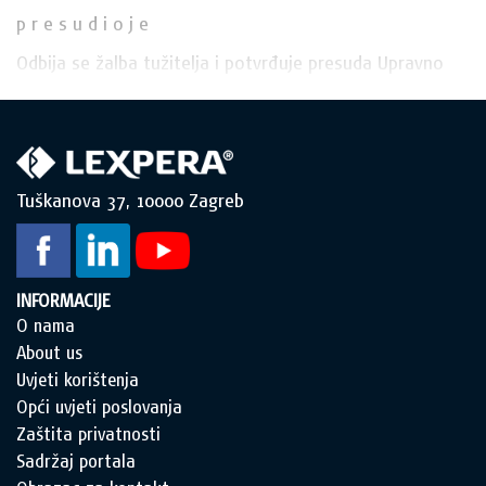
p r e s u d i o j e
Odbija se žalba tužitelja i potvrđuje presuda Upravno
Tuškanova 37, 10000 Zagreb
INFORMACIJE
O nama
About us
Uvjeti korištenja
Opći uvjeti poslovanja
Zaštita privatnosti
Sadržaj portala