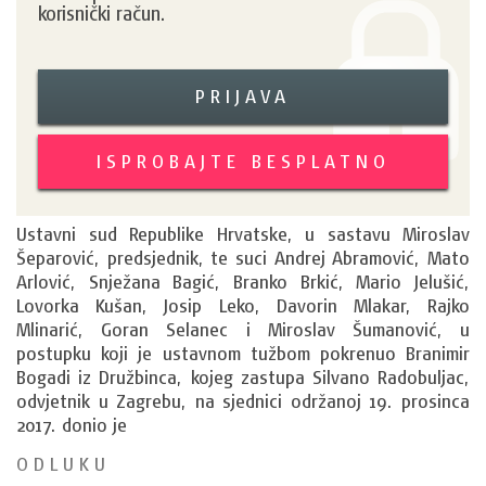
korisnički račun.
PRIJAVA
ISPROBAJTE BESPLATNO
Ustavni sud Republike Hrvatske, u sastavu Miroslav 
Šeparović, predsjednik, te suci Andrej Abramović, Mato 
Arlović, Snježana Bagić, Branko Brkić, Mario Jelušić, 
Lovorka Kušan, Josip Leko, Davorin Mlakar, Rajko 
Mlinarić, Goran Selanec i Miroslav Šumanović, u 
postupku koji je ustavnom tužbom pokrenuo Branimir 
Bogadi iz Družbinca, kojeg zastupa Silvano Radobuljac, 
odvjetnik u Zagrebu, na sjednici održanoj 19. prosinca 
2017. donio je
O D L U K U