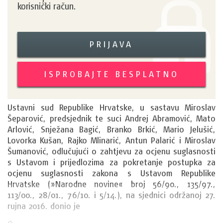
korisnički račun.
PRIJAVA
ISPROBAJTE BESPLATNO
Ustavni sud Republike Hrvatske, u sastavu Miroslav 
Šeparović, predsjednik te suci Andrej Abramović, Mato 
Arlović, Snježana Bagić, Branko Brkić, Mario Jelušić, 
Lovorka Kušan, Rajko Mlinarić, Antun Palarić i Miroslav 
Šumanović, odlučujući o zahtjevu za ocjenu suglasnosti 
s Ustavom i prijedlozima za pokretanje postupka za 
ocjenu suglasnosti zakona s Ustavom Republike 
Hrvatske (»Narodne novine« broj 56/90., 135/97., 
113/00., 28/01., 76/10. i 5/14.), na sjednici održanoj 27. 
rujna 2016. donio je