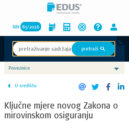
NN
85
/
2026
pretraži
S
Poveznice
U središtu
Ključne mjere novog Zakona o
mirovinskom osiguranju