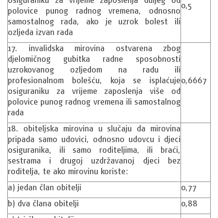
0,5
polovice punog radnog vremena, odnosno
samostalnog rada, ako je uzrok bolest ili
ozljeda izvan rada
17. invalidska mirovina ostvarena zbog
djelomičnog gubitka radne sposobnosti
uzrokovanog ozljedom na radu ili
profesionalnom bolešću, koja se isplaćuje
0,6667
osiguraniku za vrijeme zaposlenja više od
polovice punog radnog vremena ili samostalnog
rada
18. obiteljska mirovina u slučaju da mirovina
pripada samo udovici, odnosno udovcu i djeci
osiguranika, ili samo roditeljima, ili braći,
sestrama i drugoj uzdržavanoj djeci bez
roditelja, te ako mirovinu koriste:
a) jedan član obitelji
0,77
b) dva člana obitelji
0,88