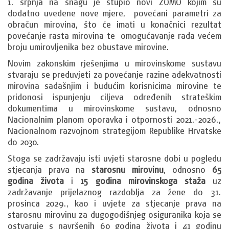
1. srpnja na snagu je stupio novi ZOMO kojim su
dodatno uvedene nove mjere, povećani parametri za
obračun mirovina, što će imati u konačnici rezultat
povećanje rasta mirovina te omogućavanje rada većem
broju umirovljenika bez obustave mirovine.
Novim zakonskim rješenjima u mirovinskome sustavu
stvaraju se preduvjeti za povećanje razine adekvatnosti
mirovina sadašnjim i budućim korisnicima mirovine te
pridonosi ispunjenju ciljeva određenih strateškim
dokumentima u mirovinskome sustavu, odnosno
Nacionalnim planom oporavka i otpornosti 2021.-2026.,
Nacionalnom razvojnom strategijom Republike Hrvatske
do 2030.
Stoga se zadržavaju isti uvjeti starosne dobi u pogledu
stjecanja prava na
starosnu mirovinu
, odnosno
65
godina života
i
15 godina mirovinskoga staža
uz
zadržavanje prijelaznog razdoblja za žene do 31.
prosinca 2029., kao i uvjete za stjecanje prava na
starosnu mirovinu za dugogodišnjeg osiguranika koja se
ostvaruje s navršenih 60 godina života i 41 godinu