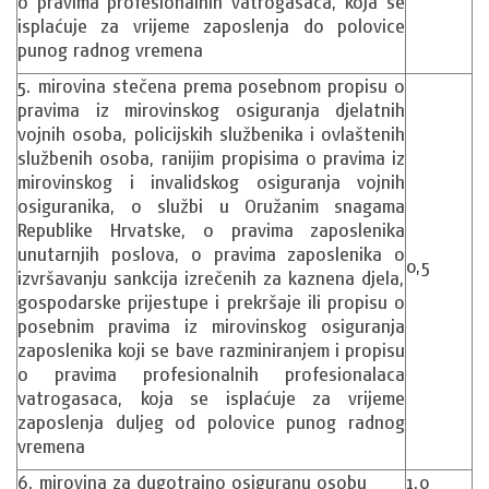
o pravima profesionalnih vatrogasaca, koja se
isplaćuje za vrijeme zaposlenja do polovice
punog radnog vremena
5. mirovina stečena prema posebnom propisu o
pravima iz mirovinskog osiguranja djelatnih
vojnih osoba, policijskih službenika i ovlaštenih
službenih osoba, ranijim propisima o pravima iz
mirovinskog i invalidskog osiguranja vojnih
osiguranika, o službi u Oružanim snagama
Republike Hrvatske, o pravima zaposlenika
unutarnjih poslova, o pravima zaposlenika o
0,5
izvršavanju sankcija izrečenih za kaznena djela,
gospodarske prijestupe i prekršaje ili propisu o
posebnim pravima iz mirovinskog osiguranja
zaposlenika koji se bave razminiranjem i propisu
o pravima profesionalnih profesionalaca
vatrogasaca, koja se isplaćuje za vrijeme
zaposlenja duljeg od polovice punog radnog
vremena
6. mirovina za dugotrajno osiguranu osobu
1.0