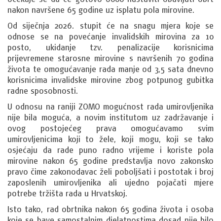
nakon navršene 65 godine uz isplatu pola mirovine.
Od siječnja 2026. stupit će na snagu mjera koje se
odnose se na povećanje invalidskih mirovina za 10
posto, ukidanje tzv. penalizacije korisnicima
prijevremene starosne mirovine s navršenih 70 godina
života te omogućavanje rada manje od 3,5 sata dnevno
korisnicima invalidske mirovine zbog potpunog gubitka
radne sposobnosti.
U odnosu na raniji ZOMO mogućnost rada umirovljenika
nije bila moguća, a novim institutom uz zadržavanje i
ovog postojećeg prava omogućavamo svim
umirovljenicima koji to žele, koji mogu, koji se tako
osjećaju da rade puno radno vrijeme i koriste pola
mirovine nakon 65 godine predstavlja novo zakonsko
pravo čime zakonodavac želi poboljšati i postotak i broj
zaposlenih umirovljenika ali ujedno pojačati mjere
potrebe tržišta rada u Hrvatskoj.
Isto tako, rad obrtnika nakon 65 godina života i osoba
koje se bave samostalnim djelatnostima dosad nije bilo