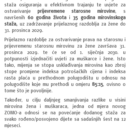
staža osiguranja u efektivnom trajanju te uvjete za
ostvarivanje
prijevremene starosne mirovine
, s
navršenih
60 godina života
i
35 godina mirovinskoga
staža,
uz zadržavanje prijelaznog razdoblja za žene do
31. prosinca 2029.
Prijelazno razdoblje za ostvarivanje prava na starosnu i
prijevremenu starosnu mirovinu za žene završava 31.
prosinca 2029. te će se od 1. siječnja 2030. u
potpunosti izjednačiti uvjeti za muškarce i žene. Isto
tako, mijenja se stopa usklađivanja mirovina kao zbroj
stope promjene indeksa potrošačkih cijena i indeksa
rasta plaća u prethodnom polugodištu u odnosu na
polugodište koje mu prethodi u omjeru
85:15
, ovisno o
tome što je povoljnije.
Također, u cilju daljnjeg smanjivanja razlike u visini
mirovina žena i muškaraca, jedna od mjera novog
ZOMO-a odnosi se na povećanje dodanog staža za
svako rođeno/posvojeno dijete sa sadašnjih šest na 12
mjeseci.