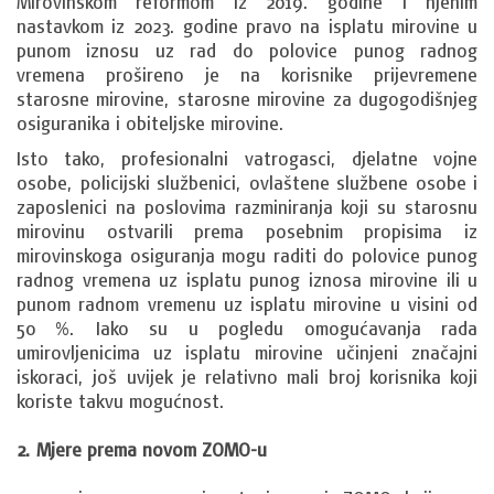
Mirovinskom reformom iz 2019. godine i njenim
nastavkom iz 2023. godine pravo na isplatu mirovine u
punom iznosu uz rad do polovice punog radnog
vremena prošireno je na korisnike prijevremene
starosne mirovine, starosne mirovine za dugogodišnjeg
osiguranika i obiteljske mirovine.
Isto tako, profesionalni vatrogasci, djelatne vojne
osobe, policijski službenici, ovlaštene službene osobe i
zaposlenici na poslovima razminiranja koji su starosnu
mirovinu ostvarili prema posebnim propisima iz
mirovinskoga osiguranja mogu raditi do polovice punog
radnog vremena uz isplatu punog iznosa mirovine ili u
punom radnom vremenu uz isplatu mirovine u visini od
50 %. Iako su u pogledu omogućavanja rada
umirovljenicima uz isplatu mirovine učinjeni značajni
iskoraci, još uvijek je relativno mali broj korisnika koji
koriste takvu mogućnost.
2. Mjere prema novom ZOMO-u