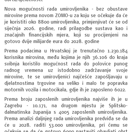
Nova mogućnosti rada umirovljenika - bez obustave
mirovine prema novom ZOMO-u za koju se očekuje da će
je koristiti oko 8800 umirovljenika, primjenjivat će se od
siječnja 2026. godine, radi prilagodbe sustava kao i
značajnih financijskih mjera, koji su procijenjeni na
gotovo dvije milijarde eura do 2028. godine
Prema podacima u Hrvatskoj je trenutačno 1.230.184
korisnika mirovina, među kojima je njih 36.106 do kraja
svibnja koristilo mogućnost rada do polovice punog
radnog vremena uz istodobno zadržavanje svoje
mirovine, te se umirovljenici najčešće zapošljavaju u
djelatnostima trgovine na veliko i malo te popravka
motornih vozila i motocikala, gdje ih je zaposleno 6022.
Prema broju zaposlenih umirovljenika najviše ih je u
Zagrebu - 10.171, na drugom mjestu je Splitsko-
dalmatinska županija s 4005 zaposlenih umirovljenika.
Prema analizi daljnjeg rada umirovljenika predviđa se da
će u 2028. raditi 53.000 umirovljenika, pri čemu se
očekuje se da će gotovo 6000 nastaviti obavljati obrt