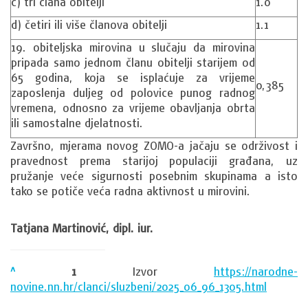
c) tri člana obitelji
1.0
d) četiri ili više članova obitelji
1.1
19. obiteljska mirovina u slučaju da mirovina
pripada samo jednom članu obitelji starijem od
65 godina, koja se isplaćuje za vrijeme
0,385
zaposlenja duljeg od polovice punog radnog
vremena, odnosno za vrijeme obavljanja obrta
ili samostalne djelatnosti.
Završno, mjerama novog ZOMO-a jačaju se održivost i
pravednost prema starijoj populaciji građana, uz
pružanje veće sigurnosti posebnim skupinama a isto
tako se potiče veća radna aktivnost u mirovini.
Tatjana Martinović, dipl. iur.
^
1
Izvor
https://narodne-
novine.nn.hr/clanci/sluzbeni/2025_06_96_1305.html