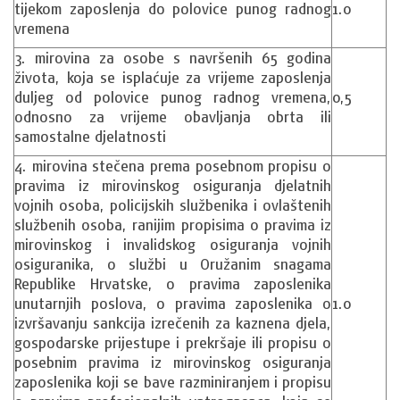
tijekom zaposlenja do polovice punog radnog
1.0
vremena
3. mirovina za osobe s navršenih 65 godina
života, koja se isplaćuje za vrijeme zaposlenja
duljeg od polovice punog radnog vremena,
0,5
odnosno za vrijeme obavljanja obrta ili
samostalne djelatnosti
4. mirovina stečena prema posebnom propisu o
pravima iz mirovinskog osiguranja djelatnih
vojnih osoba, policijskih službenika i ovlaštenih
službenih osoba, ranijim propisima o pravima iz
mirovinskog i invalidskog osiguranja vojnih
osiguranika, o službi u Oružanim snagama
Republike Hrvatske, o pravima zaposlenika
unutarnjih poslova, o pravima zaposlenika o
1.0
izvršavanju sankcija izrečenih za kaznena djela,
gospodarske prijestupe i prekršaje ili propisu o
posebnim pravima iz mirovinskog osiguranja
zaposlenika koji se bave razminiranjem i propisu