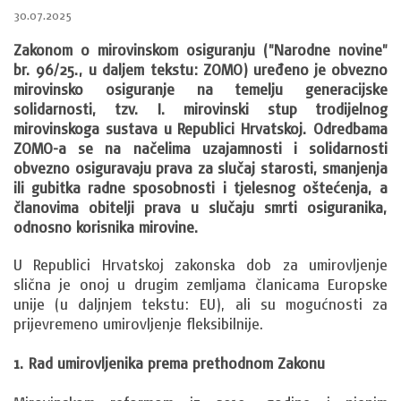
30.07.2025
Zakonom o mirovinskom osiguranju ("Narodne novine"
br. 96/25., u daljem tekstu: ZOMO) uređeno je obvezno
mirovinsko osiguranje na temelju generacijske
solidarnosti, tzv. I. mirovinski stup trodijelnog
mirovinskoga sustava u Republici Hrvatskoj. Odredbama
ZOMO-a se na načelima uzajamnosti i solidarnosti
obvezno osiguravaju prava za slučaj starosti, smanjenja
ili gubitka radne sposobnosti i tjelesnog oštećenja, a
članovima obitelji prava u slučaju smrti osiguranika,
odnosno korisnika mirovine.
U Republici Hrvatskoj zakonska dob za umirovljenje
slična je onoj u drugim zemljama članicama Europske
unije (u daljnjem tekstu: EU), ali su mogućnosti za
prijevremeno umirovljenje fleksibilnije.
1. Rad umirovljenika prema prethodnom Zakonu