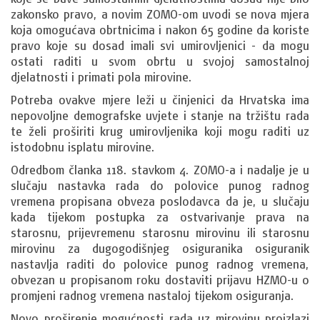
zakonsko pravo, a novim ZOMO-om uvodi se nova mjera
koja omogućava obrtnicima i nakon 65 godine da koriste
pravo koje su dosad imali svi umirovljenici - da mogu
ostati raditi u svom obrtu u svojoj samostalnoj
djelatnosti i primati pola mirovine.
Potreba ovakve mjere leži u činjenici da Hrvatska ima
nepovoljne demografske uvjete i stanje na tržištu rada
te želi proširiti krug umirovljenika koji mogu raditi uz
istodobnu isplatu mirovine.
Odredbom članka 118. stavkom 4. ZOMO-a i nadalje je u
slučaju nastavka rada do polovice punog radnog
vremena propisana obveza poslodavca da je, u slučaju
kada tijekom postupka za ostvarivanje prava na
starosnu, prijevremenu starosnu mirovinu ili starosnu
mirovinu za dugogodišnjeg osiguranika osiguranik
nastavlja raditi do polovice punog radnog vremena,
obvezan u propisanom roku dostaviti prijavu HZMO-u o
promjeni radnog vremena nastaloj tijekom osiguranja.
Novo proširenje mogućnosti rada uz mirovinu proizlazi