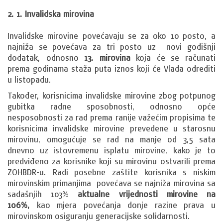
2. 1. Invalidska mirovina
Invalidske mirovine povećavaju se za oko 10 posto, a
najniža se povećava za tri posto uz novi godišnji
dodatak, odnosno
13. mirovina
koja će se računati
prema godinama staža puta iznos koji će Vlada odrediti
u listopadu.
Također, korisnicima invalidske mirovine zbog potpunog
gubitka radne sposobnosti, odnosno opće
nesposobnosti za rad prema ranije važećim propisima te
korisnicima invalidske mirovine prevedene u starosnu
mirovinu, omogućuje se rad na manje od 3,5 sata
dnevno uz istovremenu isplatu mirovine, kako je to
predviđeno za korisnike koji su mirovinu ostvarili prema
ZOHBDR-u. Radi posebne zaštite korisnika s niskim
mirovinskim primanjima povećava se najniža mirovina sa
sadašnjih 103%
aktualne vrijednosti mirovine na
106%,
kao mjera povećanja donje razine prava u
mirovinskom osiguranju generacijske solidarnosti.