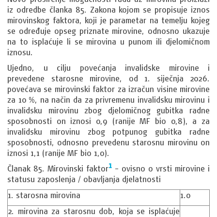
iz odredbe članka 85. Zakona kojom se propisuje iznos
mirovinskog faktora, koji je parametar na temelju kojeg
se određuje opseg priznate mirovine, odnosno ukazuje
na to isplaćuje li se mirovina u punom ili djelomičnom
iznosu.
Ujedno, u cilju povećanja invalidske mirovine i
prevedene starosne mirovine, od 1. siječnja 2026.
povećava se mirovinski faktor za izračun visine mirovine
za 10 %, na način da za privremenu invalidsku mirovinu i
invalidsku mirovinu zbog djelomičnog gubitka radne
sposobnosti on iznosi 0,9 (ranije MF bio 0,8), a za
invalidsku mirovinu zbog potpunog gubitka radne
sposobnosti, odnosno prevedenu starosnu mirovinu on
iznosi 1,1 (ranije MF bio 1,0).
1
Članak 85. Mirovinski faktor
– ovisno o vrsti mirovine i
statusu zaposlenja / obavljanja djelatnosti
1. starosna mirovina
1.0
2. mirovina za starosnu dob, koja se isplaćuje